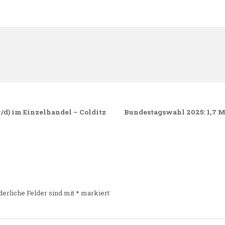
n
d) im Einzelhandel – Colditz
Bundestagswahl 2025: 1,7 
derliche Felder sind mit
*
markiert