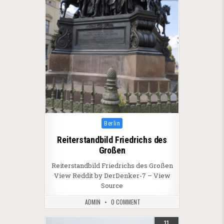
Posted in
Berlin
Reiterstandbild Friedrichs des
Großen
Reiterstandbild Friedrichs des Großen
View Reddit by DerDenker-7 – View
Source
ADMIN
0 COMMENT
11