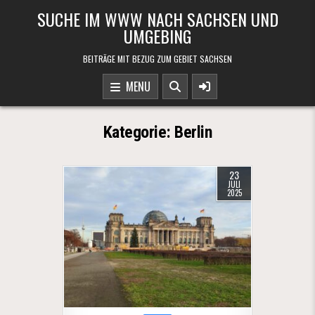
Skip to content
SUCHE IM WWW NACH SACHSEN UND
UMGEBING
BEITRÄGE MIT BEZUG ZUM GEBIET SACHSEN
MENU
Kategorie:
Berlin
23
JULI
2025