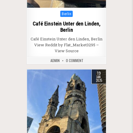
Posted in
Berlin
Café Einstein Unter den Linden,
Berlin
Café Einstein Unter den Linden, Berlin
View Reddit by Flat_Market3295 –
View Source
ADMIN
0 COMMENT
19
JAN.
2025