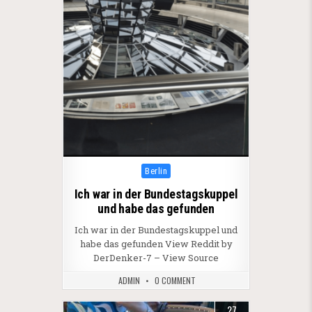
Posted in
Berlin
Ich war in der Bundestagskuppel
und habe das gefunden
Ich war in der Bundestagskuppel und
habe das gefunden View Reddit by
DerDenker-7 – View Source
ADMIN
0 COMMENT
27