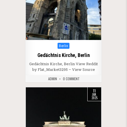
Posted in
Berlin
Gedächtnis Kirche, Berlin
Gedächtnis Kirche, Berlin View Reddit
by Flat_Market3295 – View Source
ADMIN
0 COMMENT
11
JAN.
2025