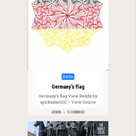
Posted in
Berlin
Germany’s flag
Germany’s flag View Reddit by
spiritualart1111 – View Source
ADMIN
0 COMMENT
14
MÄRZ
2025