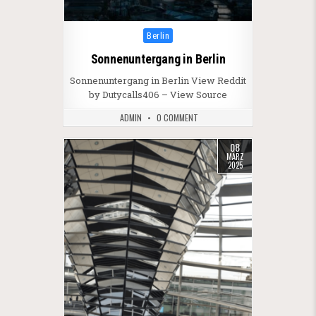
Posted in
Berlin
Sonnenuntergang in Berlin
Sonnenuntergang in Berlin View Reddit
by Dutycalls406 – View Source
ADMIN
0 COMMENT
08
MÄRZ
2025