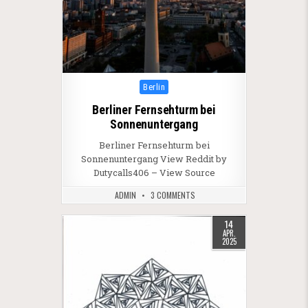
Posted in
Berlin
Berliner Fernsehturm bei
Sonnenuntergang
Berliner Fernsehturm bei
Sonnenuntergang View Reddit by
Dutycalls406 – View Source
ADMIN
3 COMMENTS
14
APR.
2025