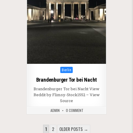
Posted in
Berlin
Brandenburger Tor bei Nacht
Brandenburger Tor bei Nacht View
Reddit by Flimsy-Stock1552 – View
Source
ADMIN
0 COMMENT
SEITENNUMMERIERUNG DER 
1
2
OLDER POSTS →