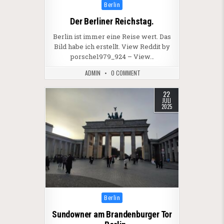
Posted in
Berlin
Der Berliner Reichstag.
Berlin ist immer eine Reise wert. Das
Bild habe ich erstellt. View Reddit by
porsche1979_924 – View…
ADMIN
0 COMMENT
22
JULI
2025
Posted in
Berlin
Sundowner am Brandenburger Tor