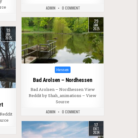
by
rce
ADMIN
0 COMMENT
29
JAN.
2025
19
JAN.
2025
Posted in
Hessen
Bad Arolsen – Nordhessen
Bad Arolsen – Nordhessen View
Reddit by Shah_animations – View
Source
rt
ADMIN
0 COMMENT
 Reddit
ource
17
OKT.
2024