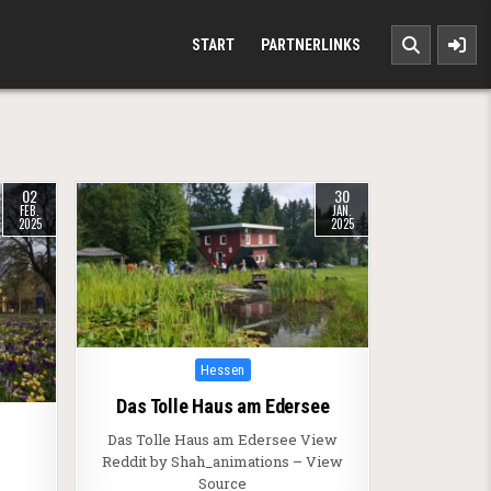
START
PARTNERLINKS
02
30
FEB.
JAN.
2025
2025
Posted in
Hessen
Das Tolle Haus am Edersee
Das Tolle Haus am Edersee View
Reddit by Shah_animations – View
Source