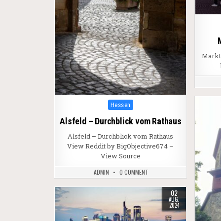
Markt
Posted in
Hessen
Alsfeld – Durchblick vom Rathaus
Alsfeld – Durchblick vom Rathaus
View Reddit by BigObjective674 –
View Source
ADMIN
0 COMMENT
02
AUG.
2024