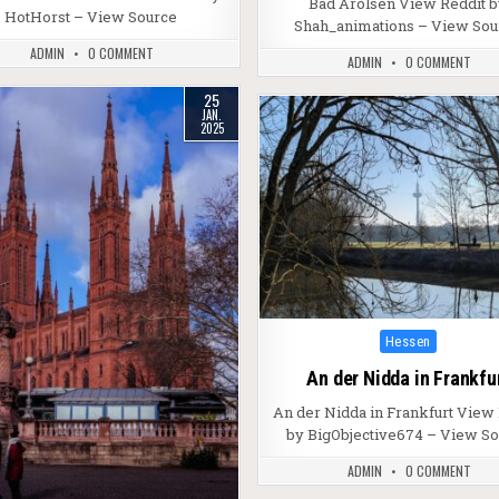
Bad Arolsen View Reddit 
HotHorst – View Source
Shah_animations – View Sou
ADMIN
0 COMMENT
ADMIN
0 COMMENT
25
JAN.
2025
Posted in
Hessen
An der Nidda in Frankfu
An der Nidda in Frankfurt View
by BigObjective674 – View S
ADMIN
0 COMMENT