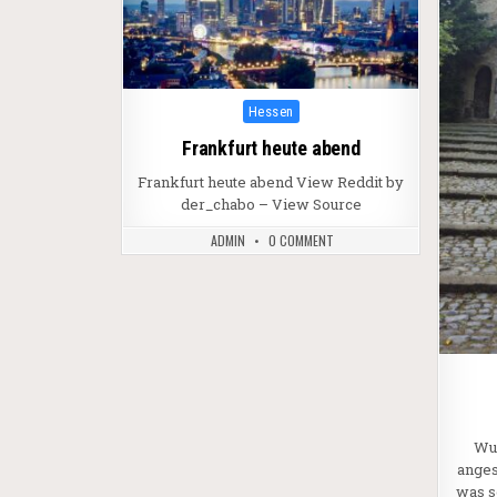
Posted in
Hessen
Frankfurt heute abend
Frankfurt heute abend View Reddit by
der_chabo – View Source
ADMIN
0 COMMENT
Wu
anges
was s