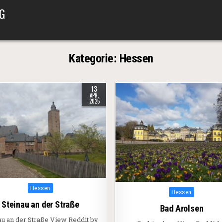
G
Kategorie:
Hessen
13
APR.
2025
Posted in
Hessen
Posted in
Hessen
Steinau an der Straße
Bad Arolsen
au an der Straße View Reddit by