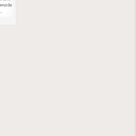
 wurde
e…