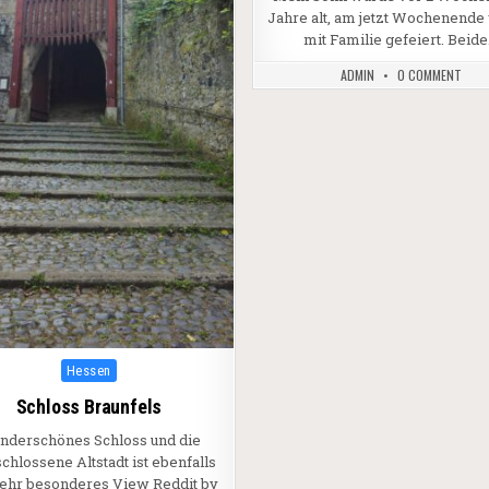
Jahre alt, am jetzt Wochenende
mit Familie gefeiert. Beid
ADMIN
0 COMMENT
Posted in
Hessen
Schloss Braunfels
nderschönes Schloss und die
chlossene Altstadt ist ebenfalls
ehr besonderes View Reddit by