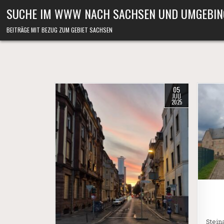
Skip to content
SUCHE IM WWW NACH SACHSEN UND UMGEBIN
BEITRÄGE MIT BEZUG ZUM GEBIET SACHSEN
05
JULI
2025
Stein