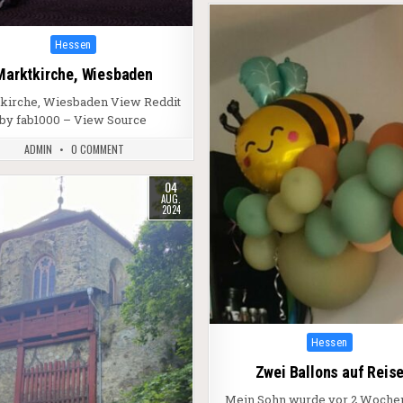
Posted in
Hessen
Marktkirche, Wiesbaden
kirche, Wiesbaden View Reddit
by fab1000 – View Source
ADMIN
0 COMMENT
04
AUG.
2024
Posted in
Hessen
Zwei Ballons auf Reis
Mein Sohn wurde vor 2 Wochen