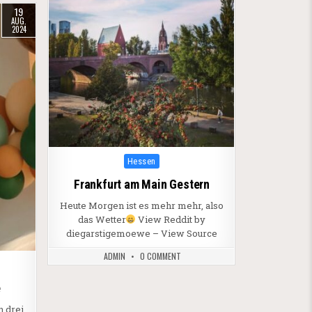
19
AUG.
2024
Posted in
Hessen
Frankfurt am Main Gestern
Heute Morgen ist es mehr mehr, also
das Wetter
View Reddit by
diegarstigemoewe – View Source
ADMIN
0 COMMENT
e
 drei