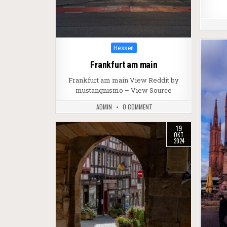
Posted in
Hessen
Frankfurt am main
Frankfurt am main View Reddit by
mustangnismo – View Source
ADMIN
0 COMMENT
19
OKT.
2024