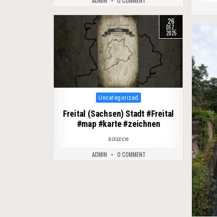
ADMIN
0 COMMENT
26
DEZ.
2025
Posted in
Uncategorized
Freital (Sachsen) Stadt #Freital
#map #karte #zeichnen
source
ADMIN
0 COMMENT