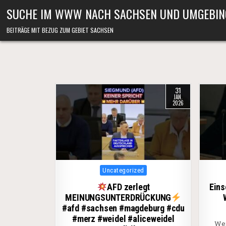
Skip to content
SUCHE IM WWW NACH SACHSEN UND UMGEBIN
BEITRÄGE MIT BEZUG ZUM GEBIET SACHSEN
31
JAN.
2026
Posted in
Uncategorized
AFD zerlegt
Eins
MEINUNGSUNTERDRÜCKUNG
#afd #sachsen #magdeburg #cdu
#merz #weidel #aliceweidel
Wer