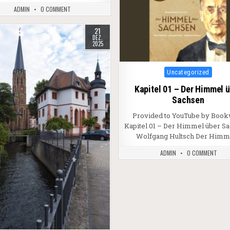
ADMIN
0 COMMENT
21
DEZ.
2025
Posted in
Uncategorized
Kapitel 01 – Der Himmel 
Sachsen
Provided to YouTube by Book
Kapitel 01 – Der Himmel über Sa
Wolfgang Hultsch Der Himm
ADMIN
0 COMMENT