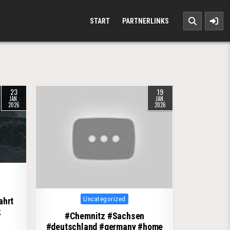
START
PARTNERLINKS
23
19
JAN.
JAN.
2026
2026
Posted in
Uncategorized
ahrt
k
#Chemnitz #Sachsen
#deutschland #germany #home