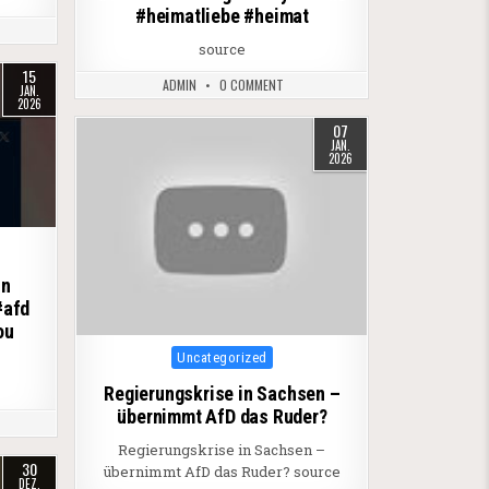
#heimatliebe #heimat
source
15
ADMIN
0 COMMENT
JAN.
2026
07
JAN.
2026
in
#afd
ou
Posted in
Uncategorized
Regierungskrise in Sachsen –
übernimmt AfD das Ruder?
Regierungskrise in Sachsen –
30
übernimmt AfD das Ruder? source
DEZ.