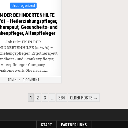
Posted in
Uncategorized
IN DER BEHINDERTENHILFE
d) – Heilerziehungspfleger,
therapeut, Gesundheits- und
kenpfleger, Altenpfleleger
Job title: FK IN DER
HINDERTENHILFE (m/w/d) –
ziehungspfleger, Ergotherapeut,
undheits- und Krankenpfleger,
Altenpfleleger Company:
Diakoniewerk Oberlausitz…
ADMIN
0 COMMENT
BEITRÄGE
1
2
3
…
364
OLDER POSTS →
START
PARTNERLINKS