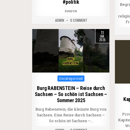
#politik
Begri
source
religi
ADMIN
0 COMMENT
Fr
11
JAN.
2026
Posted in
Uncategorized
Burg RABENSTEIN – Reise durch
Sachsen – So schön ist Sachsen –
Kap
Sommer 2025
Burg Rabenstein, die kleinste Burg von
Pro
Sachsen. Eine Reise durch Sachsen –
Kapite
So schön ist Sachsen –…
· W