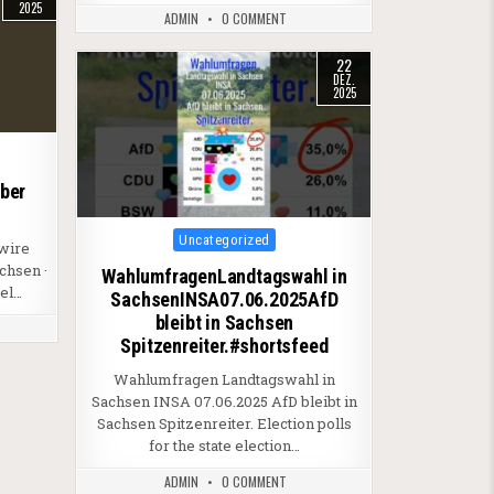
2025
ADMIN
0 COMMENT
22
DEZ.
2025
über
Posted in
Uncategorized
wire
chsen ·
WahlumfragenLandtagswahl in
el…
SachsenINSA07.06.2025AfD
bleibt in Sachsen
Spitzenreiter.#shortsfeed
Wahlumfragen Landtagswahl in
Sachsen INSA 07.06.2025 AfD bleibt in
Sachsen Spitzenreiter. Election polls
for the state election…
ADMIN
0 COMMENT