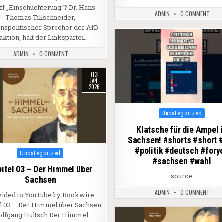
ff „Einschüchterung“? Dr. Hans-
ADMIN
0 COMMENT
Thomas Tillschneider,
onspolitischer Sprecher der AfD-
aktion, hält der Linkspartei…
ADMIN
0 COMMENT
03
JAN.
2026
Posted in
Uncategorized
Klatsche für die Ampel 
Sachsen! #shorts #short 
#politik #deutsch #fory
Posted in
Uncategorized
#sachsen #wahl
itel 03 – Der Himmel über
source
Sachsen
ADMIN
0 COMMENT
vided to YouTube by Bookwire
l 03 – Der Himmel über Sachsen
olfgang Hultsch Der Himmel…