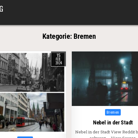
G
Kategorie:
Bremen
15
FEB.
2024
Posted in
Bremen
Nebel in der Stadt
Nebel in der Stadt View Reddit b