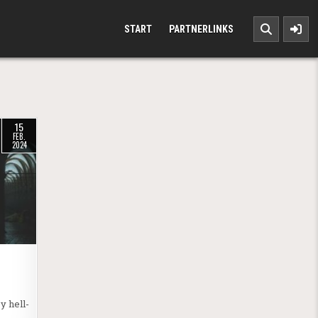
START
PARTNERLINKS
15
FEB.
2024
y hell-