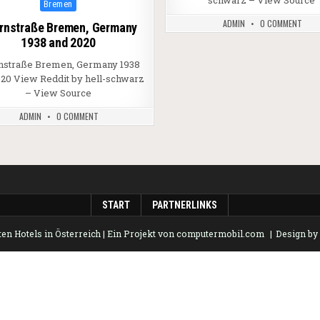
schwarz – View Source
Posted in
Bremen
ADMIN
0 COMMENT
rnstraße Bremen, Germany
1938 and 2020
nstraße Bremen, Germany 1938
020 View Reddit by hell-schwarz
– View Source
ADMIN
0 COMMENT
START
PARTNERLINKS
en Hotels in Österreich
| Ein Projekt von
computermobil.com
Design b