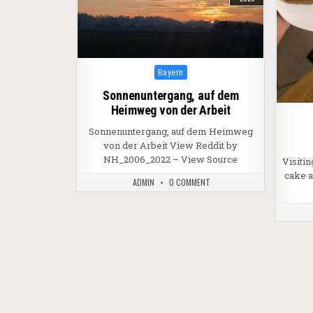
Posted in
Bayern
Sonnenuntergang, auf dem
Heimweg von der Arbeit
Sonnenuntergang, auf dem Heimweg
von der Arbeit View Reddit by
NH_2006_2022 – View Source
Visiti
cake 
ADMIN
0 COMMENT