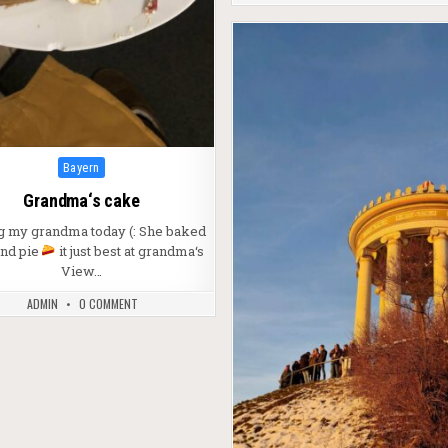
Posted in
Bayern
Grandma‘s cake
ng my grandma today (: She baked
and pie
it just best at grandma‘s
View…
ADMIN
0 COMMENT