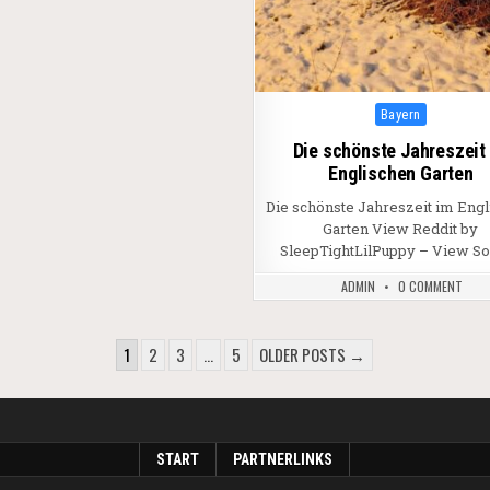
Posted in
Bayern
Die schönste Jahreszeit
Englischen Garten
Die schönste Jahreszeit im Eng
Garten View Reddit by
SleepTightLilPuppy – View S
ADMIN
0 COMMENT
BEITRÄGE
1
2
3
…
5
OLDER POSTS →
START
PARTNERLINKS