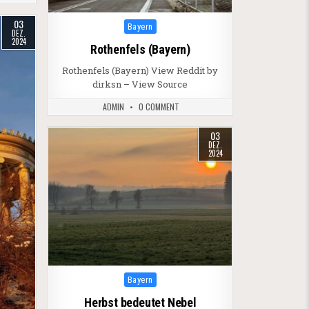
03
Posted in
Bayern
DEZ.
2024
Rothenfels (Bayern)
Rothenfels (Bayern) View Reddit by
dirksn – View Source
ADMIN
0 COMMENT
03
DEZ.
2024
Posted in
Bayern
Herbst bedeutet Nebel