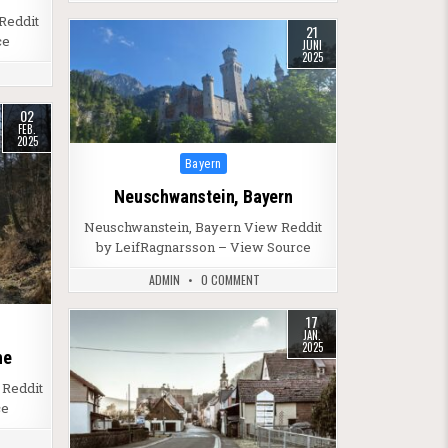
Reddit
21
ce
JUNI
2025
02
FEB.
2025
Posted in
Bayern
Neuschwanstein, Bayern
Neuschwanstein, Bayern View Reddit
by LeifRagnarsson – View Source
ADMIN
0 COMMENT
17
JAN.
2025
he
 Reddit
ce