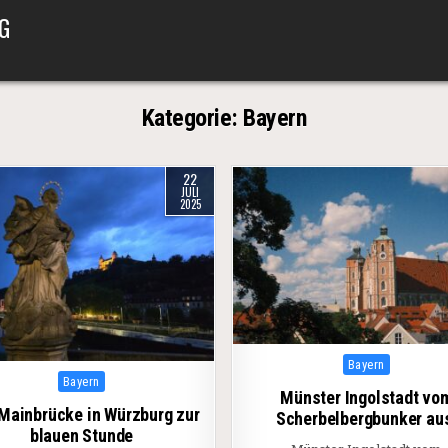
G
Kategorie:
Bayern
22
JULI
2025
Posted in
Bayern
Posted in
Bayern
Münster Ingolstadt vo
 Mainbrücke in Würzburg zur
Scherbelbergbunker au
blauen Stunde