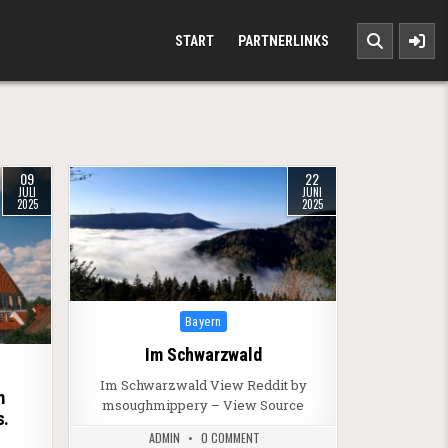
START
PARTNERLINKS
09
22
JULI
JUNI
2025
2025
Posted in
Bayern
Im Schwarzwald
Im Schwarzwald View Reddit by
m
msoughmippery – View Source
s.
ADMIN
0 COMMENT