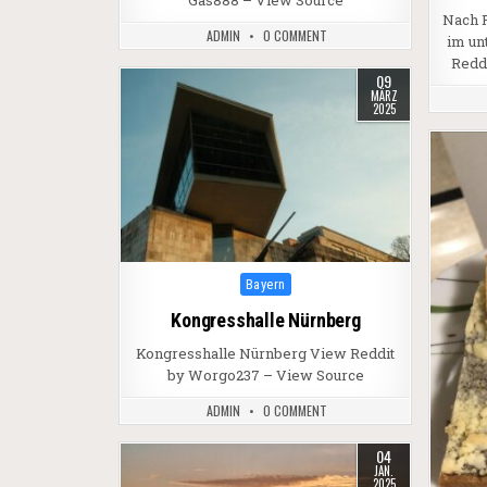
Gas888 – View Source
Nach 
ADMIN
0 COMMENT
im un
Redd
09
MÄRZ
2025
Posted in
Bayern
Kongresshalle Nürnberg
Kongresshalle Nürnberg View Reddit
by Worgo237 – View Source
ADMIN
0 COMMENT
04
JAN.
2025