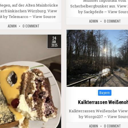
Münster Ingolstadt vom
Regen, auf der Alten Mainbrücke
Scherbelbergbunker aus. View 
terfränkischen Würzburg. View
by Sackpfeife – View Sour
it by Telemarco – View Source
ADMIN
0 COMMENT
ADMIN
0 COMMENT
24
JAN.
2025
Posted in
Bayern
Kalkterrassen Weißeno
Kalkterrassen Weißenohe View
by Worgo237 – View Sour
ADMIN
0 COMMENT