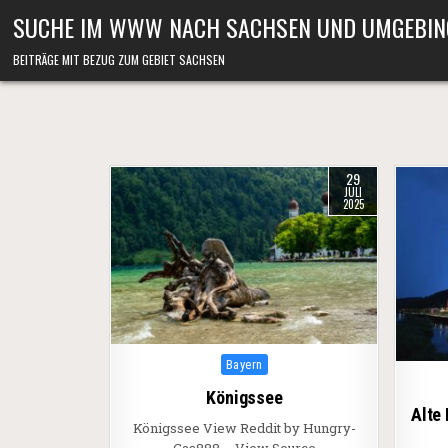
Skip to content
SUCHE IM WWW NACH SACHSEN UND UMGEBIN
BEITRÄGE MIT BEZUG ZUM GEBIET SACHSEN
29
JULI
2025
Posted in
Bayern
Königssee
Alte
Königssee View Reddit by Hungry-