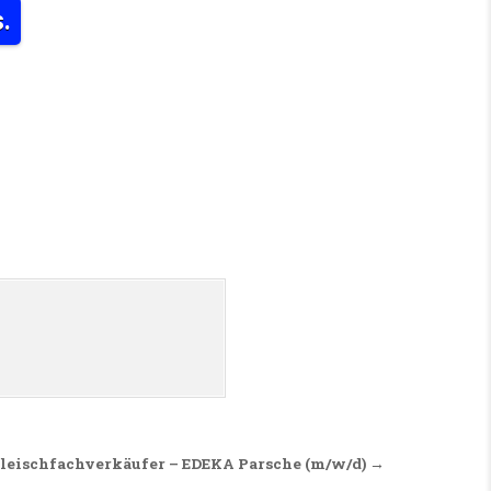
.
 VOM SCHERBELBERGBUNKER AUS.
leischfachverkäufer – EDEKA Parsche (m/w/d) →