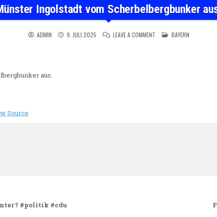
Münster Ingolstadt vom Scherbelbergbunker aus
ON MÜNSTER INGOLSTADT
POSTED IN
ADMIN
9. JULI 2025
LEAVE A COMMENT
BAYERN
lbergbunker aus.
ew Source
n
nter? #politik #cdu
F