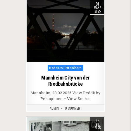
01
MÄRZ
2025
Posted in
Baden-Württemberg
Mannheim City von der
Riedbahnbrücke
Mannheim, 28.02.2025 View Reddit by
Pentaphone – View Source
ADMIN
0 COMMENT
25
FEB.
2025