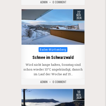
ADMIN
0 COMMENT
22
NOV.
2024
Posted in
Baden-Württemberg
Schnee im Schwarzwald
Wird nicht lange halten, Sonntag sind
schon wieder 10°C angekündigt, dansch
im Lauf der Woche auf 15…
ADMIN
0 COMMENT
10
NOV.
2024