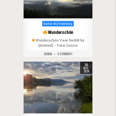
Posted in
Baden-Württemberg
Wunderschön
Wunderschön View Reddit by
[deleted] – View Source
ADMIN
0 COMMENT
26
AUG.
2024