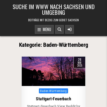
Skip to content
SUCHE IM WWW NACH SACHSEN UND
UMGEBING
BEITRÄGE MIT BEZUG ZUM GEBIET SACHSEN
MENU
Kategorie:
Baden-Württemberg
28
MAI
2025
Posted in
Baden-Württemberg
Stuttgart-Feuerbach
Stuttgart-Feuerbach View Reddit by