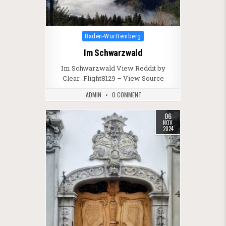
Posted in
Baden-Württemberg
Im Schwarzwald
Im Schwarzwald View Reddit by
Clear_Flight8129 – View Source
ADMIN
0 COMMENT
06
NOV.
2024