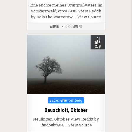
Eine Nichte meines Ururgroßvaters im
Schwarzwald, circa 1930. View Reddit
by BoloTheScarecrow – View Source
ADMIN
0 COMMENT
01
DEZ.
2024
Posted in
Baden-Württemberg
Bauschlott, Oktober
Neulingen, Oktober View Reddit by
ifindoubt404 – View Source