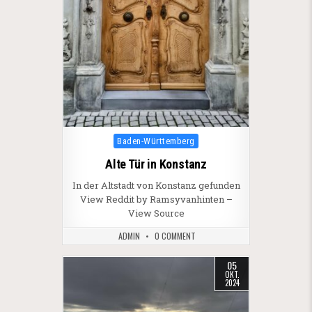
Posted in
Baden-Württemberg
Alte Tür in Konstanz
In der Altstadt von Konstanz gefunden
View Reddit by Ramsyvanhinten –
View Source
ADMIN
0 COMMENT
05
OKT.
2024