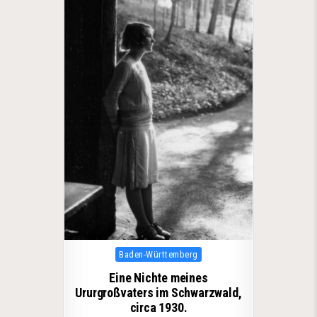
Posted in
Baden-Württemberg
Eine Nichte meines
Ururgroßvaters im Schwarzwald,
circa 1930.