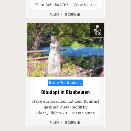
Then-Scholar2786 – View Source
ADMIN
0 COMMENT
15
MÄRZ
2025
Posted in
Baden-Württemberg
Blautopf in Blaubeuren
Habe ein bisschen mit dem Kontrast
gespielt View Reddit by
Clear_Flight8129 – View Source
ADMIN
0 COMMENT