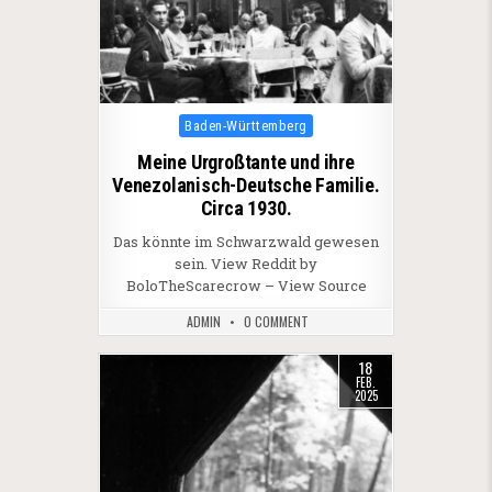
Posted in
Baden-Württemberg
Meine Urgroßtante und ihre
Venezolanisch-Deutsche Familie.
Circa 1930.
Das könnte im Schwarzwald gewesen
sein. View Reddit by
BoloTheScarecrow – View Source
ADMIN
0 COMMENT
18
FEB.
2025