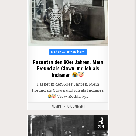
Posted in
Baden-Württemberg
Fasnet in den 60er Jahren. Mein
Freund als Clown und ich als
Indianer.
Fasnet in den 60er Jahren. Mein
Freund als Clown und ich als Indianer.
View Reddit by…
ADMIN
0 COMMENT
19
FEB.
2025