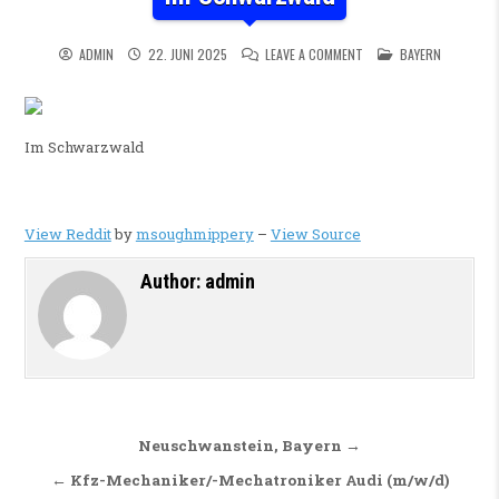
ON IM SCHWARZWALD
POSTED IN
ADMIN
22. JUNI 2025
LEAVE A COMMENT
BAYERN
Im Schwarzwald
View Reddit
by
msoughmippery
–
View Source
Author:
admin
Beitragsnavigation
Neuschwanstein, Bayern →
← Kfz-Mechaniker/-Mechatroniker Audi (m/w/d)