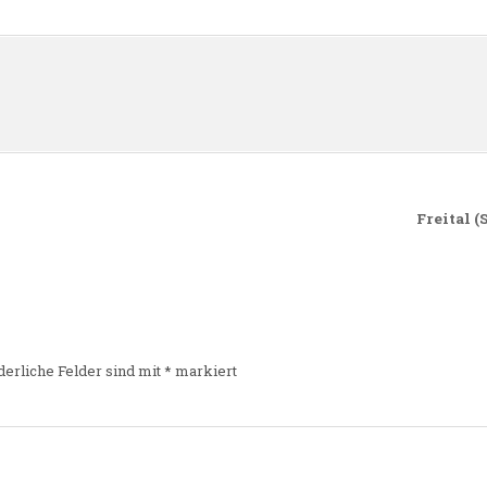
n
Freital 
derliche Felder sind mit
*
markiert