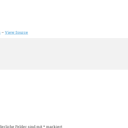
s
–
View Source
n
derliche Felder sind mit
*
markiert