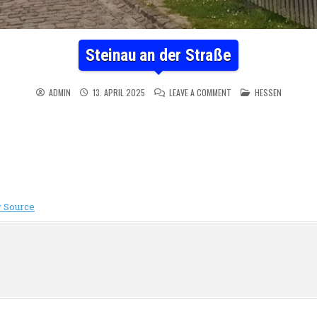
Steinau an der Straße
ON STEINAU AN DER STR
POSTED IN
ADMIN
13. APRIL 2025
LEAVE A COMMENT
HESSEN
 Source
n