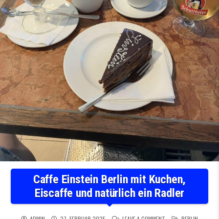
Caffe Einstein Berlin mit Kuchen,
Eiscaffe und natürlich ein Radler
ON CAFFE EINSTEIN BE
POSTED IN
ADMIN
27. FEBRUAR 2025
LEAVE A COMMENT
BERLIN