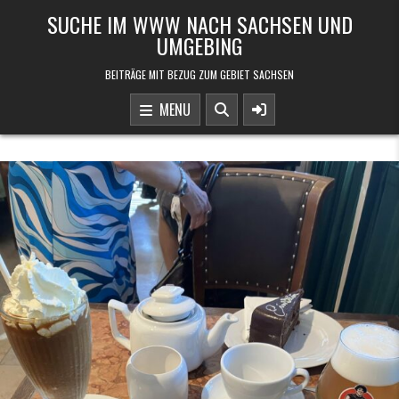
Skip to content
SUCHE IM WWW NACH SACHSEN UND
UMGEBING
BEITRÄGE MIT BEZUG ZUM GEBIET SACHSEN
MENU