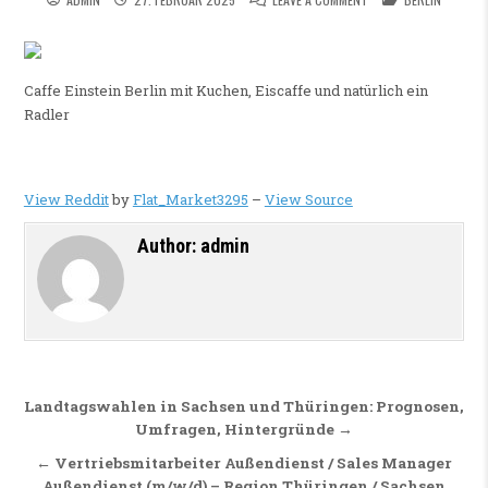
Caffe Einstein Berlin mit Kuchen, Eiscaffe und natürlich ein
Radler
View Reddit
by
Flat_Market3295
–
View Source
Author:
admin
Beitragsnavigation
Landtagswahlen in Sachsen und Thüringen: Prognosen,
Umfragen, Hintergründe →
← Vertriebsmitarbeiter Außendienst / Sales Manager
Außendienst (m/w/d) – Region Thüringen / Sachsen