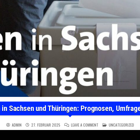
 in Sachsen und Thüringen: Prognosen, Umfrage
ON LANDTAGSWAHLEN IN S
POSTED IN
ADMIN
27. FEBRUAR 2025
LEAVE A COMMENT
UNCATEGORIZED