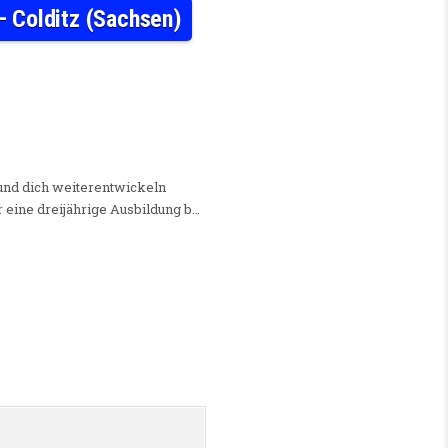
– Colditz (Sachsen)
D) ODER KAUFMANN (M/W/D) IM EINZELHANDEL – COLDITZ (SACHSEN)
 und dich weiterentwickeln
 eine dreijährige Ausbildung b…