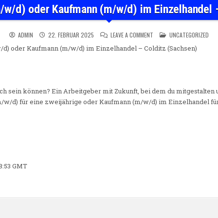
/w/d) oder Kaufmann (m/w/d) im Einzelhandel 
ON AZUBI VERKÄUFER (M/W/
POSTED IN
ADMIN
22. FEBRUAR 2025
LEAVE A COMMENT
UNCATEGORIZED
d) oder Kaufmann (m/w/d) im Einzelhandel – Colditz (Sachsen)
dich sein können? Ein Arbeitgeber mit Zukunft, bei dem du mitgestalten
/w/d) für eine zweijährige oder Kaufmann (m/w/d) im Einzelhandel für
38:53 GMT
n