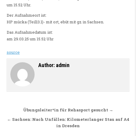
um 15.52 Uhr.
Der Aufnahmeort ist:
HP mücka (Teil13.1)- mit ort, ebüt mit gz in Sachsen.
Das Aufnahmedatum ist:
am 29.03.25 um 15.52 Uhr
source
Author:
admin
Beitragsnavigation
Übungsleiter*in für Rehasport gesucht →
← Sachsen: Nach Unfällen: Kilometerlanger Stau auf A4
in Dresden