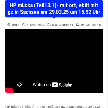
HP mücka (Teil13.1)- mit ort, ebüt mit
gz in Sachsen am 29.03.25 um 15.52 Uhr
ON HP MÜCKA (TEIL13.1)- MIT
POSTED IN
ADMIN
4. APRIL 2025
LEAVE A COMMENT
UNCATEGORIZED
HP mücka (Teil13.1)- mit ort, ebüt mit gz in Sachsen am 29.03.25