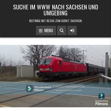
Skip to content
SUCHE IM WWW NACH SACHSEN UND
UMGEBING
BEITRÄGE MIT BEZUG ZUM GEBIET SACHSEN
MENU