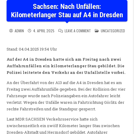
Sachsen: Nach Unfällen:
Kilometerlanger Stau auf A4 in Dresden
ON SACHSEN: NACH UNFÄLLEN
POSTED IN
ADMIN
4. APRIL 2025
LEAVE A COMMENT
UNCATEGORIZED
Stand: 04.04.2025 19:54 Uhr
Auf der A4 in Dresden hatte sich am Freitag nach zwei
Auffahrunfällen ein kilometerlanger Stau gebildet. Die
Polizei leitetete den Verkehr an der Unfallstelle vorbei.
An der Überfahrt von der A13 auf die A4 in Dresden hat es am
Freitag zwei Auffahrunfälle gegeben. Bei der Kollision der vier
Fahrzeuge wurde nach Polizeiangaben ein Autofahrer leicht
verletzt. Wegen der Unfälle waren in Fahrtrichtung Görlitz der
rechte Fahrstreifen und die Standspur gesperrt.
Laut MDR SACHSEN Verkehrsservice hatte sich
zwischenzeitlich ein zwölf Kilometer langer Stau zwischen
Dresden-Altstadt und Hermsdorf gebildet. Autofahrer