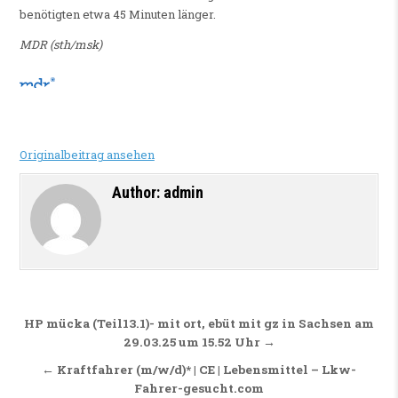
benötigten etwa 45 Minuten länger.
MDR (sth/msk)
Originalbeitrag ansehen
Author:
admin
Beitragsnavigation
HP mücka (Teil13.1)- mit ort, ebüt mit gz in Sachsen am
29.03.25 um 15.52 Uhr →
← Kraftfahrer (m/w/d)* | CE | Lebensmittel – Lkw-
Fahrer-gesucht.com