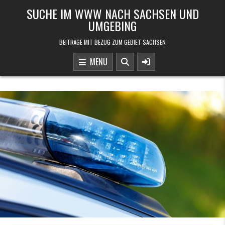
Skip to content
SUCHE IM WWW NACH SACHSEN UND
UMGEBING
BEITRÄGE MIT BEZUG ZUM GEBIET SACHSEN
MENU