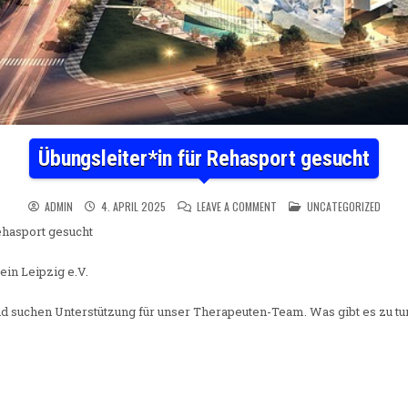
Übungsleiter*in für Rehasport gesucht
ON ÜBUNGSLEITER*IN FÜR R
POSTED IN
ADMIN
4. APRIL 2025
LEAVE A COMMENT
UNCATEGORIZED
ehasport gesucht
in Leipzig e.V.
d suchen Unterstützung für unser Therapeuten-Team. Was gibt es zu tu