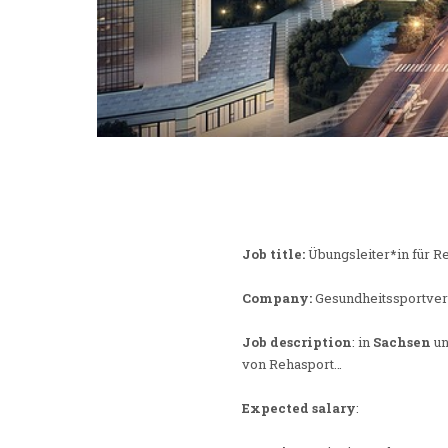
Job title:
Übungsleiter*in für R
Company:
Gesundheitssportvere
Job description
: in
Sachsen
un
von Rehasport…
Expected salary
: