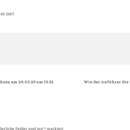
7:45 GMT
n
chsen am 29.03.25 um 15.52
Wie der Anführer die 
derliche Felder sind mit
*
markiert