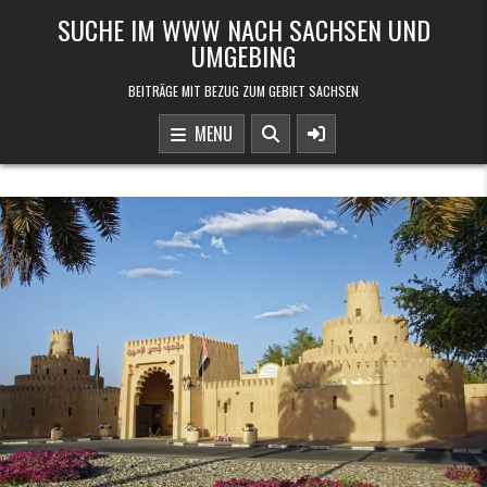
Skip to content
SUCHE IM WWW NACH SACHSEN UND
UMGEBING
BEITRÄGE MIT BEZUG ZUM GEBIET SACHSEN
MENU