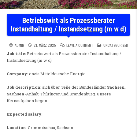
Betriebswirt als Prozessberater
Instandhaltung / Instandsetzung (m w d)
ON BETRIEBSWIRT ALS PROZ
POSTED IN
ADMIN
21. MÄRZ 2025
LEAVE A COMMENT
UNCATEGORIZED
Job title:
Betriebswirt als Prozessberater Instandhaltung /
Instandsetzung (m w d)
Company:
envia Mitteldeutsche Energie
Job description
: sich über Teile der Bundesländer
Sachsen
,
Sachsen
-Anhalt, Thüringen und Brandenburg. Unsere
Kernaufgaben liegen…
Expected salary
:
Location
: Crimmitschau, Sachsen