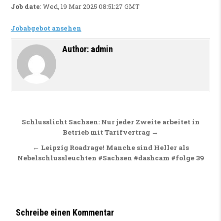
Job date
: Wed, 19 Mar 2025 08:51:27 GMT
Jobabgebot ansehen
Author:
admin
Beitragsnavigation
Schlusslicht Sachsen: Nur jeder Zweite arbeitet in
Betrieb mit Tarifvertrag →
← Leipzig Roadrage! Manche sind Heller als
Nebelschlussleuchten #Sachsen #dashcam #folge 39
Schreibe einen Kommentar