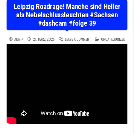
Leipzig Roadrage! Manche sind Heller
als Nebelschlussleuchten #Sachsen
#dashcam #folge 39
ON LEIPZIG ROADRAGE! MAN
POSTED IN
ADMIN
21. MÄRZ 2025
LEAVE A COMMENT
UNCATEGORIZED