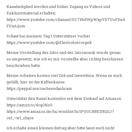
Kanalmitglied werden und früher Zugang zu Videos und
Exklusivmaterial erhalten:
https://www.youtube.com/channel/UC7NufWpWxpYDTUoFDxd
FUaA/join
Schaut bei meinem Tag 1 Unterstützer vorbei
https://www.youtube.com/@Electrobierregelt
Meine Vorstellung des Intro und der Intromusik wurde genau
so umgesetzt, wie ich es mir vorstellte aber richtig beschissen
beschrieben hatte.
Meine Arbeiten kosten viel Zeit und Investition. Wenn es euch
gefällt, hier ist die Kaffeekasse:
https://paypal.me/sachsendashcam
Unterstützt den Kanal kostenlos mit dem Einkauf auf Amazon:
https://amzn.to/4cqOKoO
https://www.amazon.de/hz/wishlist/ls/1PUOC8BEDB2QJ?
ref_=wl_share
Ich erhalte einen kleinen Betrag aber bitte lasst euch nicht