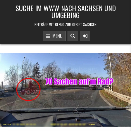
Skip to content
SUCHE IM WWW NACH SACHSEN UND
UMGEBING
BEITRÄGE MIT BEZUG ZUM GEBIET SACHSEN
MENU