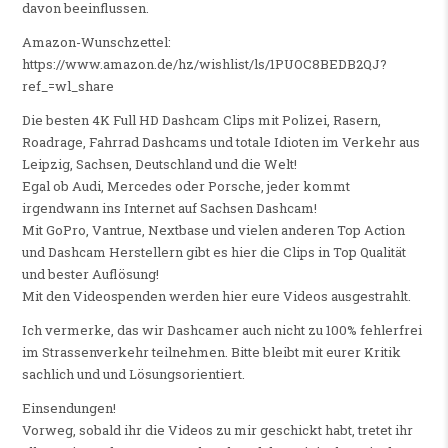
davon beeinflussen.
Amazon-Wunschzettel:
https://www.amazon.de/hz/wishlist/ls/1PUOC8BEDB2QJ?
ref_=wl_share
Die besten 4K Full HD Dashcam Clips mit Polizei, Rasern,
Roadrage, Fahrrad Dashcams und totale Idioten im Verkehr aus
Leipzig, Sachsen, Deutschland und die Welt!
Egal ob Audi, Mercedes oder Porsche, jeder kommt
irgendwann ins Internet auf Sachsen Dashcam!
Mit GoPro, Vantrue, Nextbase und vielen anderen Top Action
und Dashcam Herstellern gibt es hier die Clips in Top Qualität
und bester Auflösung!
Mit den Videospenden werden hier eure Videos ausgestrahlt.
Ich vermerke, das wir Dashcamer auch nicht zu 100% fehlerfrei
im Strassenverkehr teilnehmen. Bitte bleibt mit eurer Kritik
sachlich und und Lösungsorientiert.
Einsendungen!
Vorweg, sobald ihr die Videos zu mir geschickt habt, tretet ihr