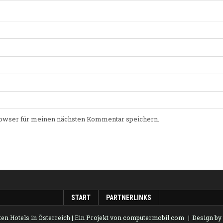
owser für meinen nächsten Kommentar speichern.
START
PARTNERLINKS
en Hotels in Österreich
| Ein Projekt von
computermobil.com
Design b