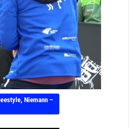
reestyle, Niemann –
ACHSEN 2025 IN PLAUEN, JUGEND B, 41 KG, FREESTYLE, NIEMANN – LEISTNER