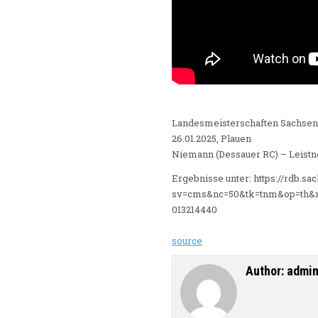
Landesmeisterschaften Sachsen 2
26.01.2025, Plauen
Niemann (Dessauer RC) – Leistn
Ergebnisse unter: https://rdb.sa
sv=cms&nc=50&tk=tnm&op=th&x
013214440
source
Author:
admi