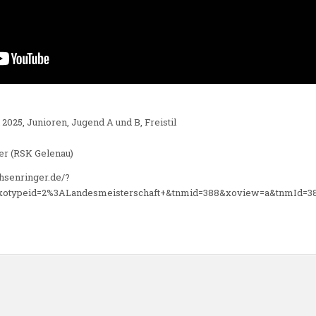
025, Junioren, Jugend A und B, Freistil
er (RSK Gelenau)
chsenringer.de/?
otypeid=2%3ALandesmeisterschaft+&tnmid=388&xoview=a&tnmId=388
n