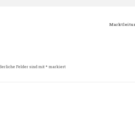
Marktleitun
derliche Felder sind mit
*
markiert