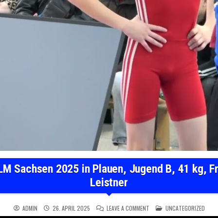
 LM Sachsen 2025 in Plauen, Jugend B, 41 kg, F
Leistner
ON WRESTLING / RINGEN LM S
POSTED IN
ADMIN
26. APRIL 2025
LEAVE A COMMENT
UNCATEGORIZED