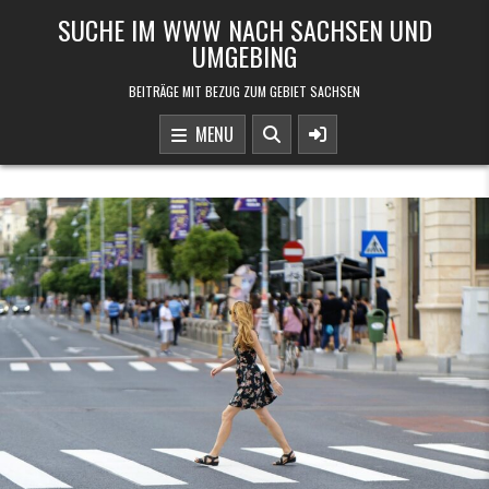
Skip to content
SUCHE IM WWW NACH SACHSEN UND
UMGEBING
BEITRÄGE MIT BEZUG ZUM GEBIET SACHSEN
MENU