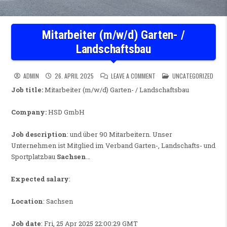
Mitarbeiter (m/w/d) Garten- /
Landschaftsbau
ON MITARBEITER (M/W/D) G
POSTED IN
ADMIN
26. APRIL 2025
LEAVE A COMMENT
UNCATEGORIZED
Job title:
Mitarbeiter (m/w/d) Garten- / Landschaftsbau
Company:
HSD GmbH
Job description
: und über 90 Mitarbeitern. Unser
Unternehmen ist Mitglied im Verband Garten-, Landschafts- und
Sportplatzbau
Sachsen
…
Expected salary
:
Location
: Sachsen
Job date
: Fri, 25 Apr 2025 22:00:29 GMT