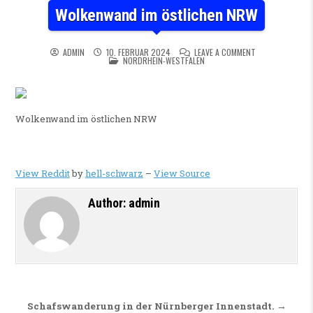
Wolkenwand im östlichen NRW
ON WOLKENWAND
ADMIN
10. FEBRUAR 2024
LEAVE A COMMENT
POSTED IN
NORDRHEIN-WESTFALEN
Wolkenwand im östlichen NRW
View Reddit
by
hell-schwarz
–
View Source
Author:
admin
Beitragsnavigation
Schafswanderung in der Nürnberger Innenstadt. →