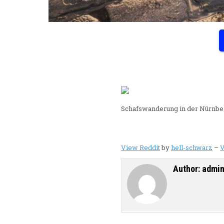
Schafswanderung in der Nürnber
View Reddit
by
hell-schwarz
–
V
Author:
admi