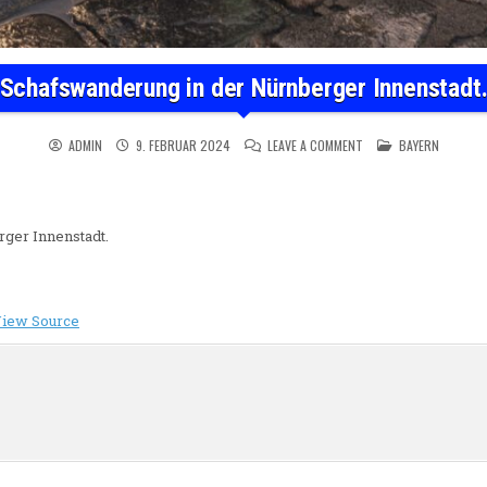
Schafswanderung in der Nürnberger Innenstadt
ON SCHAFSWANDERUNG 
POSTED IN
ADMIN
9. FEBRUAR 2024
LEAVE A COMMENT
BAYERN
ger Innenstadt.
iew Source
n