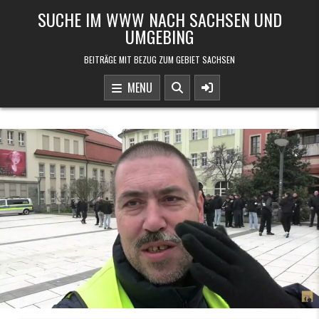
Skip to content
SUCHE IM WWW NACH SACHSEN UND
UMGEBING
BEITRÄGE MIT BEZUG ZUM GEBIET SACHSEN
MENU