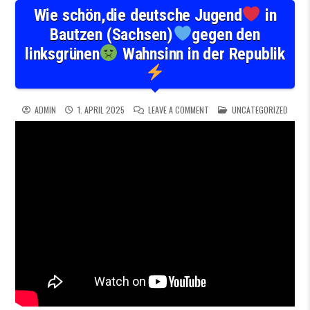
Wie schön,die deutsche Jugend
in
Bautzen (Sachsen)
gegen den
linksgrünen
Wahnsinn in der Republik
ON WIE SCHÖN,DIE DEUTSCHE
POSTED IN
ADMIN
1. APRIL 2025
LEAVE A COMMENT
UNCATEGORIZED