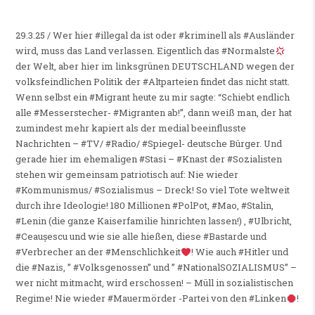
29.3.25 / Wer hier #illegal da ist oder #kriminell als #Ausländer
wird, muss das Land verlassen. Eigentlich das #Normalste
der Welt, aber hier im linksgrünen DEUTSCHLAND wegen der
volksfeindlichen Politik der #Altparteien findet das nicht statt.
Wenn selbst ein #Migrant heute zu mir sagte: “Schiebt endlich
alle #Messerstecher- #Migranten ab!”, dann weiß man, der hat
zumindest mehr kapiert als der medial beeinflusste
Nachrichten – #TV/ #Radio/ #Spiegel- deutsche Bürger. Und
gerade hier im ehemaligen #Stasi – #Knast der #Sozialisten
stehen wir gemeinsam patriotisch auf: Nie wieder
#Kommunismus/ #Sozialismus – Dreck! So viel Tote weltweit
durch ihre Ideologie! 180 Millionen #PolPot, #Mao, #Stalin,
#Lenin (die ganze Kaiserfamilie hinrichten lassen!) , #Ulbricht,
#Ceaușescu und wie sie alle hießen, diese #Bastarde und
#Verbrecher an der #Menschlichkeit
! Wie auch #Hitler und
die #Nazis, ” #Volksgenossen” und ” #NationalSOZIALISMUS” –
wer nicht mitmacht, wird erschossen! – Müll in sozialistischen
Regime! Nie wieder #Mauermörder -Partei von den #Linken
!