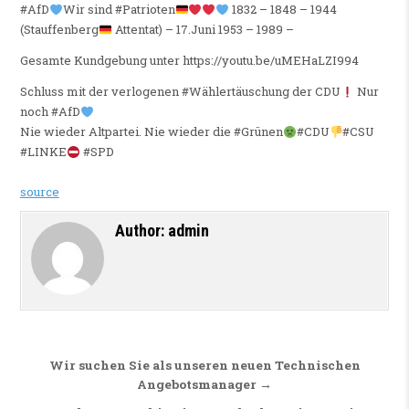
#AfD
Wir sind #Patrioten
1832 – 1848 – 1944
(Stauffenberg
Attentat) – 17.Juni 1953 – 1989 –
Gesamte Kundgebung unter https://youtu.be/uMEHaLZI994
Schluss mit der verlogenen #Wählertäuschung der CDU
Nur
noch #AfD
Nie wieder Altpartei. Nie wieder die #Grünen
#CDU
#CSU
#LINKE
#SPD
source
Author:
admin
Beitragsnavigation
Wir suchen Sie als unseren neuen Technischen
Angebotsmanager →