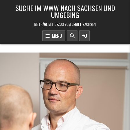
Skip to content
SUCHE IM WWW NACH SACHSEN UND
UMGEBING
BEITRÄGE MIT BEZUG ZUM GEBIET SACHSEN
MENU