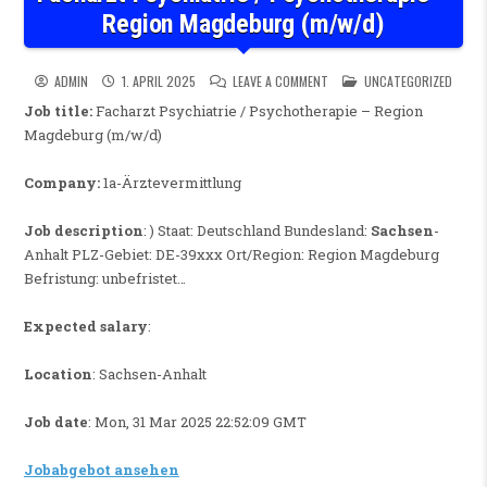
Region Magdeburg (m/w/d)
ON FACHARZT PSYCHIATRIE /
POSTED IN
ADMIN
1. APRIL 2025
LEAVE A COMMENT
UNCATEGORIZED
Job title:
Facharzt Psychiatrie / Psychotherapie – Region
Magdeburg (m/w/d)
Company:
1a-Ärztevermittlung
Job description
: ) Staat: Deutschland Bundesland:
Sachsen
-
Anhalt PLZ-Gebiet: DE-39xxx Ort/Region: Region Magdeburg
Befristung: unbefristet…
Expected salary
:
Location
: Sachsen-Anhalt
Job date
: Mon, 31 Mar 2025 22:52:09 GMT
Jobabgebot ansehen