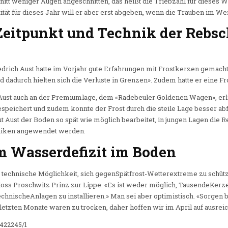
tt weniger Augen angeschnitten, das heißt die Triebzahl für dieses We
ität für dieses Jahr will er aber erst abgeben, wenn die Trauben im Wei
Zeitpunkt und Technik der Rebsc
drich Aust hatte im Vorjahr gute Erfahrungen mit Frostkerzen gemach
d dadurch hielten sich die Verluste in Grenzen». Zudem hatte er eine 
 Aust auch an der Premiumlage, dem «Radebeuler Goldenen Wagen», erl
peichert und zudem konnte der Frost durch die steile Lage besser abf
aut Aust der Boden so spät wie möglich bearbeitet, in jungen Lagen die 
hniken angewendet werden.
m Wasserdefizit im Boden
technische Möglichkeit, sich gegenSpätfrost-Wetterextreme zu schütze
oss Proschwitz Prinz zur Lippe. «Es ist weder möglich, TausendeKerz
echnischeAnlagen zu installieren.» Man sei aber optimistisch. «Sorgen b
 letzten Monate waren zu trocken, daher hoffen wir im April auf ausre
422245/1