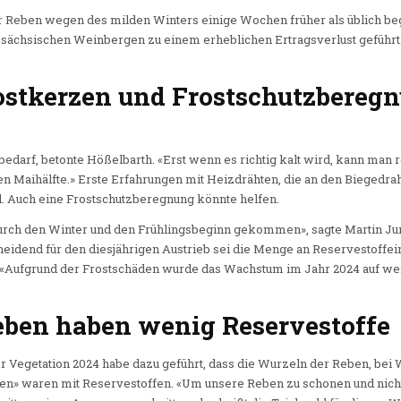
er Reben wegen des milden Winters einige Wochen früher als üblich beg
n sächsischen Weinbergen zu einem erheblichen Ertragsverlust geführt
rostkerzen und Frostschutzbere
edarf, betonte Hößelbarth. «Erst wenn es richtig kalt wird, kann man r
en Maihälfte.» Erste Erfahrungen mit Heizdrähten, die an den Biegedra
. Auch eine Frostschutzberegnung könnte helfen.
durch den Winter und den Frühlingsbeginn gekommen», sagte Martin Ju
eidend für den diesjährigen Austrieb sei die Menge an Reservestoffei
 «Aufgrund der Frostschäden wurde das Wachstum im Jahr 2024 auf wen
eben haben wenig Reservestoffe
 Vegetation 2024 habe dazu geführt, dass die Wurzeln der Reben, bei 
aden» waren mit Reservestoffen. «Um unsere Reben zu schonen und nicht