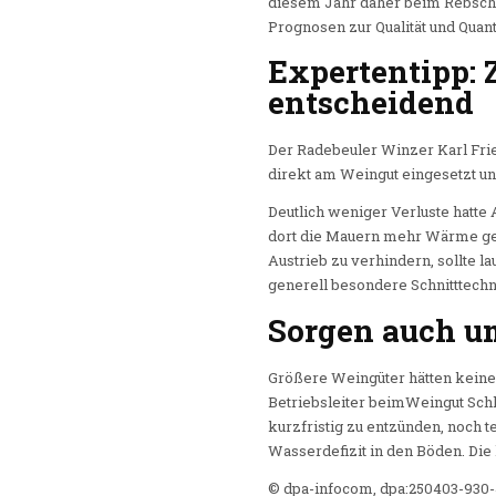
diesem Jahr daher beim Rebschni
Prognosen zur Qualität und Quant
Expertentipp: 
entscheidend
Der Radebeuler Winzer Karl Frie
direkt am Weingut eingesetzt un
Deutlich weniger Verluste hatte
dort die Mauern mehr Wärme ges
Austrieb zu verhindern, sollte l
generell besondere Schnitttec
Sorgen auch u
Größere Weingüter hätten keine 
Betriebsleiter beimWeingut Schl
kurzfristig zu entzünden, noch t
Wasserdefizit in den Böden. Die
© dpa-infocom, dpa:250403-930-