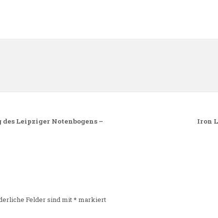
n
 des Leipziger Notenbogens –
Iron 
derliche Felder sind mit
*
markiert