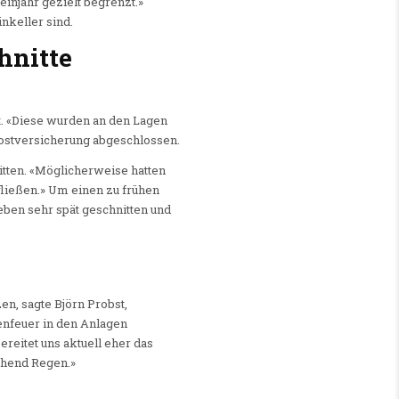
injahr gezielt begrenzt.»
nkeller sind.
hnitte
t. «Diese wurden an den Lagen
Frostversicherung abgeschlossen.
itten. «Möglicherweise hatten
ließen.» Um einen zu frühen
Reben sehr spät geschnitten und
n, sagte Björn Probst,
enfeuer in den Anlagen
ereitet uns aktuell eher das
ichend Regen.»