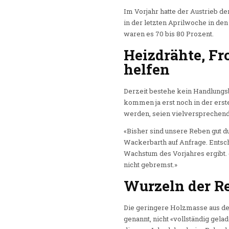
Im Vorjahr hatte der Austrieb d
in der letzten Aprilwoche in de
waren es 70 bis 80 Prozent.
Heizdrähte, F
helfen
Derzeit bestehe kein Handlungsb
kommen ja erst noch in der erst
werden, seien vielversprechend
«Bisher sind unsere Reben gut 
Wackerbarth auf Anfrage. Entsch
Wachstum des Vorjahres ergibt.
nicht gebremst.»
Wurzeln der R
Die geringere Holzmasse aus der
genannt, nicht «vollständig gel