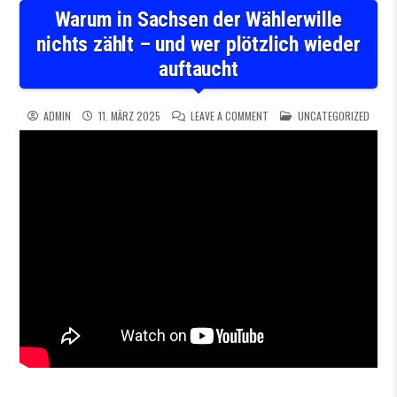
Warum in Sachsen der Wählerwille
nichts zählt – und wer plötzlich wieder
auftaucht
ON WARUM IN SACHSEN DER W
POSTED IN
ADMIN
11. MÄRZ 2025
LEAVE A COMMENT
UNCATEGORIZED