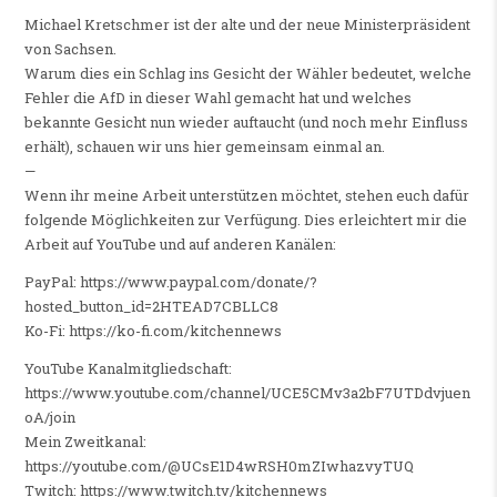
Michael Kretschmer ist der alte und der neue Ministerpräsident
von Sachsen.
Warum dies ein Schlag ins Gesicht der Wähler bedeutet, welche
Fehler die AfD in dieser Wahl gemacht hat und welches
bekannte Gesicht nun wieder auftaucht (und noch mehr Einfluss
erhält), schauen wir uns hier gemeinsam einmal an.
—
Wenn ihr meine Arbeit unterstützen möchtet, stehen euch dafür
folgende Möglichkeiten zur Verfügung. Dies erleichtert mir die
Arbeit auf YouTube und auf anderen Kanälen:
PayPal: https://www.paypal.com/donate/?
hosted_button_id=2HTEAD7CBLLC8
Ko-Fi: https://ko-fi.com/kitchennews
YouTube Kanalmitgliedschaft:
https://www.youtube.com/channel/UCE5CMv3a2bF7UTDdvjuen
oA/join
Mein Zweitkanal:
https://youtube.com/@UCsE1D4wRSH0mZIwhazvyTUQ
Twitch: https://www.twitch.tv/kitchennews