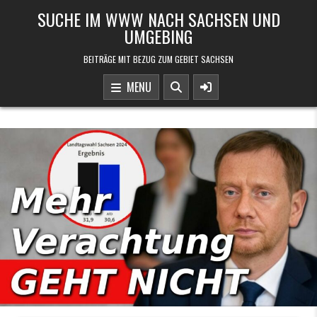
Skip to content
SUCHE IM WWW NACH SACHSEN UND
UMGEBING
BEITRÄGE MIT BEZUG ZUM GEBIET SACHSEN
MENU