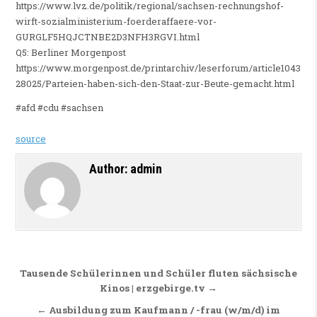
https://www.lvz.de/politik/regional/sachsen-rechnungshof-
wirft-sozialministerium-foerderaffaere-vor-
GURGLF5HQJCTNBE2D3NFH3RGVI.html
Q5: Berliner Morgenpost
https://www.morgenpost.de/printarchiv/leserforum/article1043
28025/Parteien-haben-sich-den-Staat-zur-Beute-gemacht.html
#afd #cdu #sachsen
source
Author:
admin
Beitragsnavigation
Tausende Schülerinnen und Schüler fluten sächsische
Kinos | erzgebirge.tv →
← Ausbildung zum Kaufmann / -frau (w/m/d) im