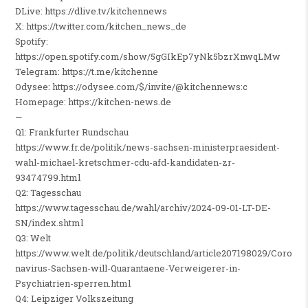
DLive: https://dlive.tv/kitchennews
X: https://twitter.com/kitchen_news_de
Spotify:
https://open.spotify.com/show/5gGIkEp7yNk5bzrXnwqLMw
Telegram: https://t.me/kitchenne
Odysee: https://odysee.com/$/invite/@kitchennews:c
Homepage: https://kitchen-news.de
—
Q1: Frankfurter Rundschau
https://www.fr.de/politik/news-sachsen-ministerpraesident-
wahl-michael-kretschmer-cdu-afd-kandidaten-zr-
93474799.html
Q2: Tagesschau
https://www.tagesschau.de/wahl/archiv/2024-09-01-LT-DE-
SN/index.shtml
Q3: Welt
https://www.welt.de/politik/deutschland/article207198029/Coro
navirus-Sachsen-will-Quarantaene-Verweigerer-in-
Psychiatrien-sperren.html
Q4: Leipziger Volkszeitung