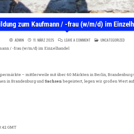
ldung zum Kaufmann / -frau (w/m/d) im Einzel
ON AUSBILDUNG ZUM KAUFMAN
POSTED IN
ADMIN
11. MÄRZ 2025
LEAVE A COMMENT
UNCATEGORIZED
ann / -frau (w/m/d) im Einzelhandel
Supermärkte – mittlerweile mit über 60 Märkten in Berlin, Brandenburg
nen in Brandenburg und
Sachsen
begeistert, legen wir großen Wert au
38:42 GMT