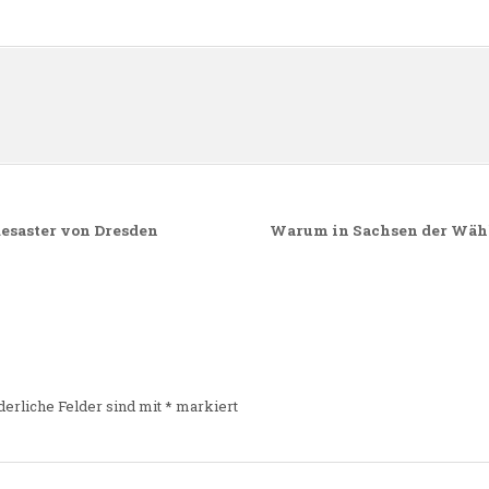
n
desaster von Dresden
Warum in Sachsen der Wähle
derliche Felder sind mit
*
markiert