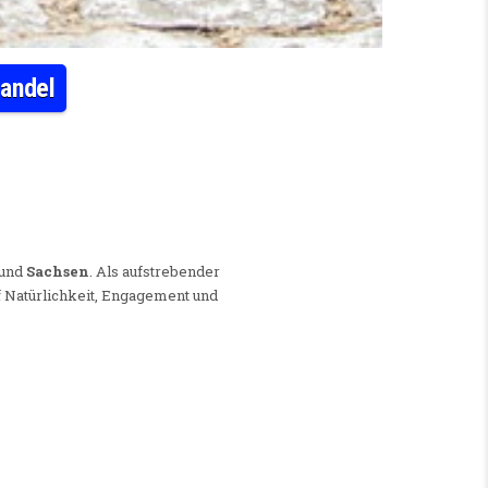
handel
N / -FRAU (W/M/D) IM EINZELHANDEL
 und
Sachsen
. Als aufstrebender
f Natürlichkeit, Engagement und