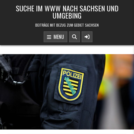
Skip to content
SUCHE IM WWW NACH SACHSEN UND
UMGEBING
BEITRÄGE MIT BEZUG ZUM GEBIET SACHSEN
MENU