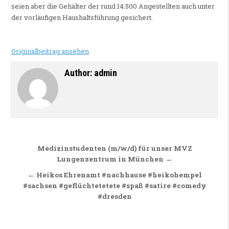
seien aber die Gehälter der rund 14.500 Angestellten auch unter
der vorläufigen Haushaltsführung gesichert.
Originalbeitrag ansehen
Author:
admin
Beitragsnavigation
Medizinstudenten (m/w/d) für unser MVZ
Lungenzentrum in München →
← Heikos Ehrenamt #nachhause #heikohempel
#sachsen #geflüchtetetete #spaß #satire #comedy
#dresden