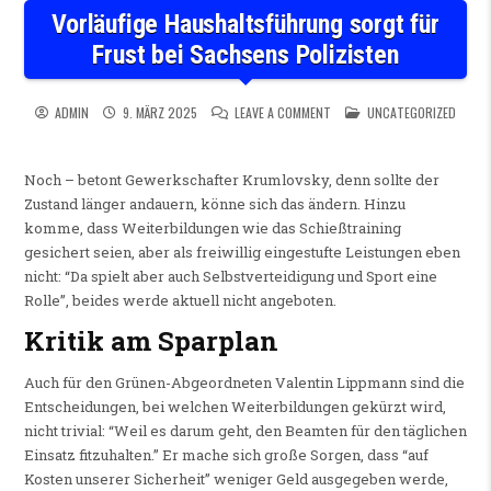
Vorläufige Haushaltsführung sorgt für
Frust bei Sachsens Polizisten
ON VORLÄUFIGE HAUSHALTSF
POSTED IN
ADMIN
9. MÄRZ 2025
LEAVE A COMMENT
UNCATEGORIZED
Noch – betont Gewerkschafter Krumlovsky, denn sollte der
Zustand länger andauern, könne sich das ändern. Hinzu
komme, dass Weiterbildungen wie das Schießtraining
gesichert seien, aber als freiwillig eingestufte Leistungen eben
nicht: “Da spielt aber auch Selbstverteidigung und Sport eine
Rolle”, beides werde aktuell nicht angeboten.
Kritik am Sparplan
Auch für den Grünen-Abgeordneten Valentin Lippmann sind die
Entscheidungen, bei welchen Weiterbildungen gekürzt wird,
nicht trivial: “Weil es darum geht, den Beamten für den täglichen
Einsatz fitzuhalten.” Er mache sich große Sorgen, dass “auf
Kosten unserer Sicherheit” weniger Geld ausgegeben werde,