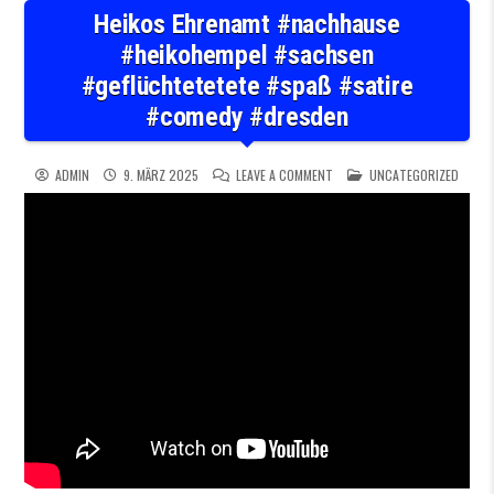
Heikos Ehrenamt #nachhause
#heikohempel #sachsen
#geflüchtetetete #spaß #satire
#comedy #dresden
ON HEIKOS EHRENAMT #NACHH
POSTED IN
ADMIN
9. MÄRZ 2025
LEAVE A COMMENT
UNCATEGORIZED