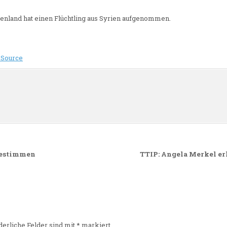
enland hat einen Flüchtling aus Syrien aufgenommen.
 Source
n
bestimmen
TTIP: Angela Merkel e
derliche Felder sind mit
*
markiert