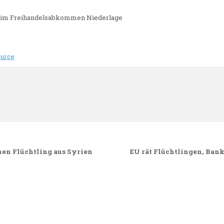
beim Freihandelsabkommen Niederlage
urce
n
nen Flüchtling aus Syrien
EU rät Flüchtlingen, Ban