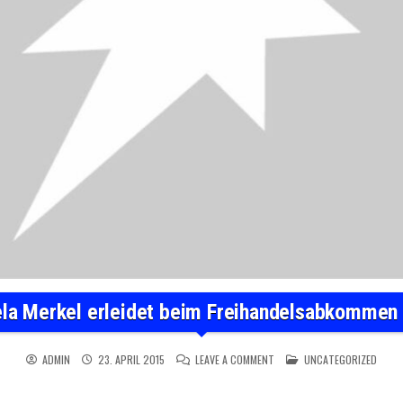
la Merkel erleidet beim Freihandelsabkommen
ON TTIP: ANGELA MERKEL ER
POSTED IN
ADMIN
23. APRIL 2015
LEAVE A COMMENT
UNCATEGORIZED