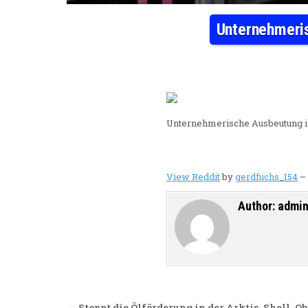
Unternehmeris
Unternehmerische Ausbeutung im
View Reddit
by
gerdfuchs_154
–
Author:
admi
← Stoppt die Ölförderung in der Arktis. Shell, 