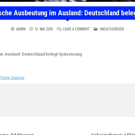
che Ausbeutung im Ausland: Deutschland bele
ON UNTERNEHMERISCHE AUSBE
POSTED IN
ADMIN
13. MAI 2015
LEAVE A COMMENT
UNCATEGORIZED
 Ausland: Deutschland belegt Spitzenrang
View Source
n
Obama, Ed Murray
Geheimdienst-Affäre