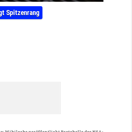
gt Spitzenrang
UTUNG IM AUSLAND: DEUTSCHLAND BELEGT SPITZENRANG
: Wikileaks veröffentlicht Protokolle des NSA-