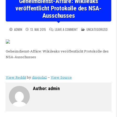
Geheimdienst-Affäre: Wikileaks
veröffentlicht Protokolle des NSA-
Ausschusses
ON GEHEIMDIENST-AFFÄRE: WI
POSTED IN
ADMIN
13. MAI 2015
LEAVE A COMMENT
UNCATEGORIZED
Geheimdienst-Affäre: Wikileaks veröffentlicht Protokolle des
NSA-Ausschusses
View Reddit
by
dingsda2
–
View Source
Author:
admin