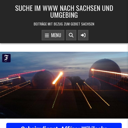
Skip to content
SUCHE IM WWW NACH SACHSEN UND
UMGEBING
BEITRÄGE MIT BEZUG ZUM GEBIET SACHSEN
MENU