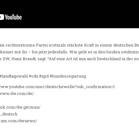
ine rechtsextreme Partei erstmals stärkste Kraft in einem deutschen Bu
 keiner mit ihr – bis jetzt jedenfalls. Wie geht es in den beiden ostde
 DW, Hans Brandt, sagt: “Auf eine Art ist nun auch Deutschland in der 
 #landtagswahl #cdu #spd #bundesregierung
/www.youtube.com/user/deutschewelle?sub_confirmation=1
//www.dw.com/de/
ook.com/dw.german/
w_deutsch
agram.com/dwnews/