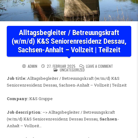
Alltagsbegleiter / Betreuungskraft
(w/m/d) K&S Seniorenresidenz Dessau,
Sachsen-Anhalt – Vollzeit | Teilzeit
ON ALLTAGSBEGL
ADMIN
27. FEBRUAR 2025
LEAVE A COMMENT
POSTED IN
UNCATEGORIZED
Job title:
Alltagsbegleiter / Betreuungskraft (w/m/d) K&S
Seniorenresidenz Dessau, Sachsen-Anhalt – Vollzeit | Teilzeit
Company:
K&S Gruppe
Job description
: –> Alltagsbegleiter / Betreuungskraft
(w/m/d) K&S Seniorenresidenz Dessau Dessau,
Sachsen
-
Anhalt – Vollzeit…