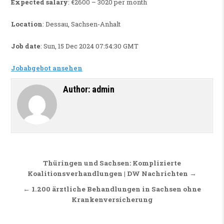
Expected salary
: €2600 – 3020 per month
Location
: Dessau, Sachsen-Anhalt
Job date
: Sun, 15 Dec 2024 07:54:30 GMT
Jobabgebot ansehen
Author:
admin
Beitragsnavigation
Thüringen und Sachsen: Komplizierte
Koalitionsverhandlungen | DW Nachrichten →
← 1.200 ärztliche Behandlungen in Sachsen ohne
Krankenversicherung