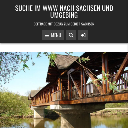
Skip to content
SUCHE IM WWW NACH SACHSEN UND
UMGEBING
BEITRÄGE MIT BEZUG ZUM GEBIET SACHSEN
MENU