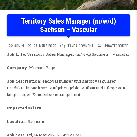
Territory Sales Manager (m/w/d)
Sachsen – Vascular
ON TERRITORY SALES MANAG
POSTED IN
ADMIN
27. MÄRZ 2025
LEAVE A COMMENT
UNCATEGORIZED
Job title:
Territory Sales Manager (m/w/d) Sachsen – Vascular
Company:
Michael Page
Job description
: endovaskulärer und kardiovaskulärer
Produkte in
Sachsen
. Aufgabengebiet Aufbau und Pflege von
langfristigen Kundenbeziehungen mit…
Expected salary
:
Location
: Sachsen
Job date
: Fri, 14 Mar 2025 23:42:12 GMT