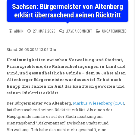
Sachsen: Bürgermeister von Altenberg
erklärt überraschend seinen Rücktritt
ON SACHSEN: BÜRGERMEISTE
POSTED IN
ADMIN
27. MÄRZ 2025
LEAVE A COMMENT
UNCATEGORIZED
Stand: 26.03.2025 12:05 Uhr
Unstimmigkeiten zwischen Verwaltung und Stadtrat,
Finanzprobleme, die Rahmenbedingungen in Land und
Bund, und gesundheitliche Gründe – dem 36 Jahre alten
Altenberger Bürgermeister war das zuviel. Er hat nach
knapp drei Jahren im Amt das Handtuch geworfen und
seinen Rücktritt erklärt.
Der Bürgermeister von Altenberg,
Markus Wiesenberg (CDU)
,
hat überraschend seinen Rücktritt erklärt. Als einen der
Hauptgründe nannte er auf der Stadtratssitzung am
Dienstagabend “Diskrepanzen” zwischen Stadtrat und
Verwaltung. “Ich habe das nicht mehr geschafft, eine