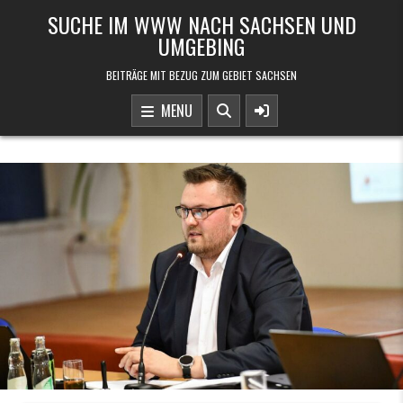
Skip to content
SUCHE IM WWW NACH SACHSEN UND
UMGEBING
BEITRÄGE MIT BEZUG ZUM GEBIET SACHSEN
MENU