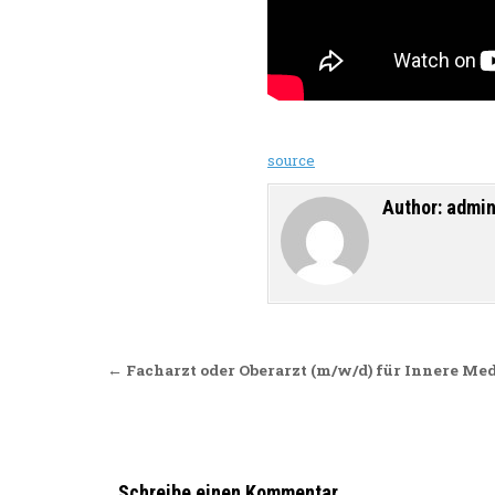
source
Author:
admi
Beitragsnavigation
← Facharzt oder Oberarzt (m/w/d) für Innere Me
Schreibe einen Kommentar