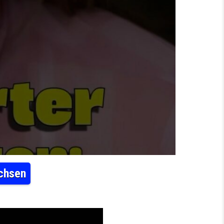
chsen
CHTIG
#COMEDY #DIALEKT #SACHSEN