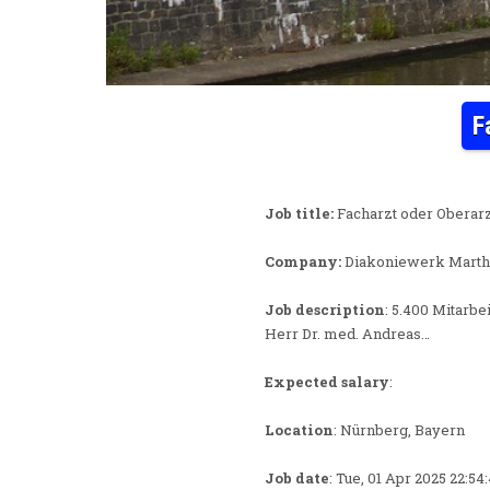
F
Job title:
Facharzt oder Oberarz
Company:
Diakoniewerk Marth
Job description
: 5.400 Mitarb
Herr Dr. med. Andreas…
Expected salary
:
Location
: Nürnberg, Bayern
Job date
: Tue, 01 Apr 2025 22:5