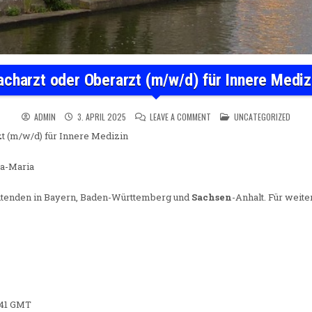
acharzt oder Oberarzt (m/w/d) für Innere Mediz
ON FACHARZT ODER OBERARZT
POSTED IN
ADMIN
3. APRIL 2025
LEAVE A COMMENT
UNCATEGORIZED
t (m/w/d) für Innere Medizin
a-Maria
eitenden in Bayern, Baden-Württemberg und
Sachsen
-Anhalt. Für weit
4:41 GMT