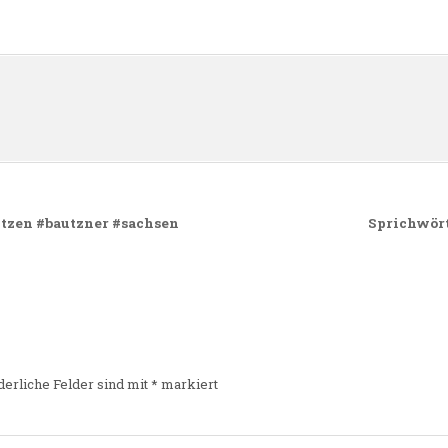
n
tzen #bautzner #sachsen
Sprichwört
derliche Felder sind mit
*
markiert