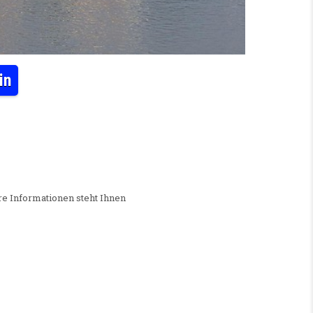
in
 (M/W/D) FÜR INNERE MEDIZIN
ere Informationen steht Ihnen