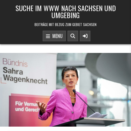
Skip to content
SUCHE IM WWW NACH SACHSEN UND
UMGEBING
BEITRÄGE MIT BEZUG ZUM GEBIET SACHSEN
MENU