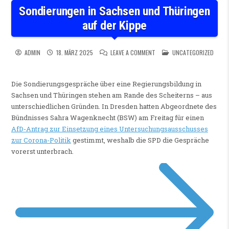
Sondierungen in Sachsen und Thüringen
auf der Kippe
ON SONDIERUNGEN IN SACHSE
POSTED IN
ADMIN
18. MÄRZ 2025
LEAVE A COMMENT
UNCATEGORIZED
Die Sondierungsgespräche über eine Regierungsbildung in
Sachsen und Thüringen stehen am Rande des Scheiterns – aus
unterschiedlichen Gründen. In Dresden hatten Abgeordnete des
Bündnisses Sahra Wagenknecht (BSW) am Freitag für einen
AfD-Antrag zur Einsetzung eines Untersuchungsausschusses
zur Corona-Politik
gestimmt, weshalb die SPD die Gespräche
vorerst unterbrach.