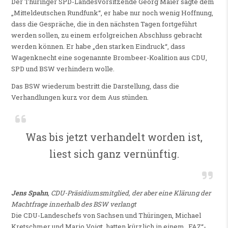
Der Thüringer SPD-Landesvorsitzende Georg Maier sagte dem
„Mitteldeutschen Rundfunk“, er habe nur noch wenig Hoffnung,
dass die Gespräche, die in den nächsten Tagen fortgeführt
werden sollen, zu einem erfolgreichen Abschluss gebracht
werden können. Er habe „den starken Eindruck“, dass
Wagenknecht eine sogenannte Brombeer-Koalition aus CDU,
SPD und BSW verhindern wolle.
Das BSW wiederum bestritt die Darstellung, dass die
Verhandlungen kurz vor dem Aus stünden.
Was bis jetzt verhandelt worden ist,
liest sich ganz vernünftig.
Jens Spahn
, CDU-Präsidiumsmitglied,
der aber eine Klärung der
Machtfrage innerhalb des BSW verlangt
Die CDU-Landeschefs von Sachsen und Thüringen, Michael
Kretschmer und Mario Voigt, hatten kürzlich in einem „FAZ“-