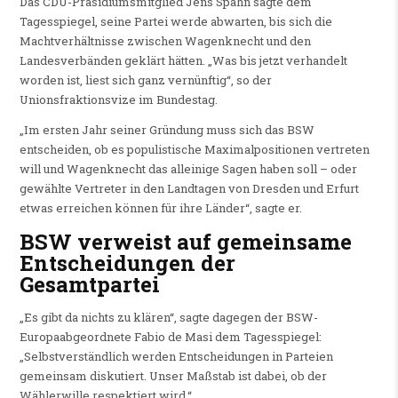
Das CDU-Präsidiumsmitglied Jens Spahn sagte dem
Tagesspiegel, seine Partei werde abwarten, bis sich die
Machtverhältnisse zwischen Wagenknecht und den
Landesverbänden geklärt hätten. „Was bis jetzt verhandelt
worden ist, liest sich ganz vernünftig“, so der
Unionsfraktionsvize im Bundestag.
„Im ersten Jahr seiner Gründung muss sich das BSW
entscheiden, ob es populistische Maximalpositionen vertreten
will und Wagenknecht das alleinige Sagen haben soll – oder
gewählte Vertreter in den Landtagen von Dresden und Erfurt
etwas erreichen können für ihre Länder“, sagte er.
BSW verweist auf gemeinsame
Entscheidungen der
Gesamtpartei
„Es gibt da nichts zu klären“, sagte dagegen der BSW-
Europaabgeordnete Fabio de Masi dem Tagesspiegel:
„Selbstverständlich werden Entscheidungen in Parteien
gemeinsam diskutiert. Unser Maßstab ist dabei, ob der
Wählerwille respektiert wird.“