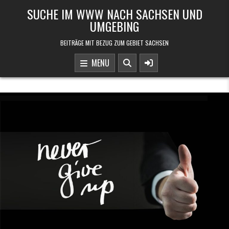
Skip to content
SUCHE IM WWW NACH SACHSEN UND
UMGEBING
BEITRÄGE MIT BEZUG ZUM GEBIET SACHSEN
MENU