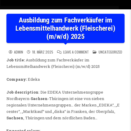
Ausbildung zum Fachverkäufer im
Lebensmittelhandwerk (Fleischerei)
(m/w/d) 2025
ON AUSBILDUNG ZUM FACHVER
POSTED IN
ADMIN
18. MÄRZ 2025
LEAVE A COMMENT
UNCATEGORIZED
Job title:
Ausbildung zum Fachverkäufer im
Lebensmittelhandwerk (Fleischerei) (m/w/d) 2025
Company:
Edeka
Job description
: Die EDEKA Unternehmensgruppe
Nordbayern-
Sachsen
-Thüringen ist eine von sieben
regionalen Unternehmensgruppen… der Marken „EDEKA“, „E
center“, „Marktkauf“ und „diska“ in Franken, der Oberpfalz,
Sachsen
, Thüringen und dem nördlichen Baden…
Expected salary
: