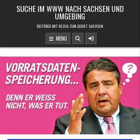
Skip to content
SUCHE IM WWW NACH SACHSEN UND
UMGEBING
BEITRÄGE MIT BEZUG ZUM GEBIET SACHSEN
MENU