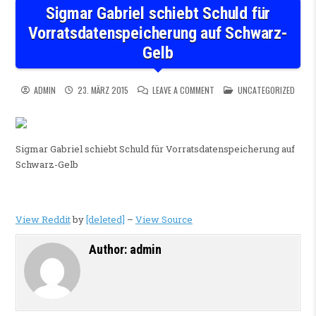
Sigmar Gabriel schiebt Schuld für
Vorratsdatenspeicherung auf Schwarz-
Gelb
ON SIGMAR GABRIEL SCHIEB
POSTED IN
ADMIN
23. MÄRZ 2015
LEAVE A COMMENT
UNCATEGORIZED
Sigmar Gabriel schiebt Schuld für Vorratsdatenspeicherung auf
Schwarz-Gelb
View Reddit
by
[deleted]
–
View Source
Author:
admin