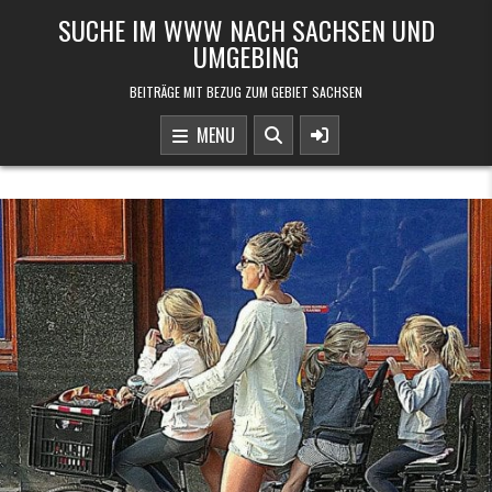
Skip to content
SUCHE IM WWW NACH SACHSEN UND
UMGEBING
BEITRÄGE MIT BEZUG ZUM GEBIET SACHSEN
MENU