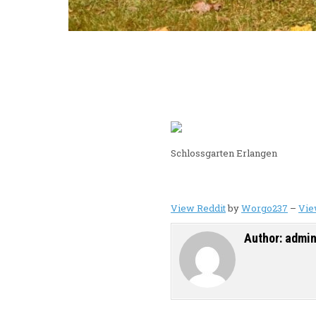
Schlossgarten Erlangen
View Reddit
by
Worgo237
–
Vie
Author:
admi