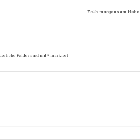
Früh morgens am Hohen
derliche Felder sind mit
*
markiert