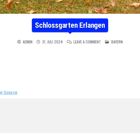
Schlossgarten Erlangen
ON SCHLOSSGARTEN ERL
POSTED IN
ADMIN
31. JULI 2024
LEAVE A COMMENT
BAYERN
w Source
n