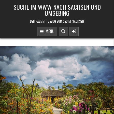
Skip to content
SUCHE IM WWW NACH SACHSEN UND
UMGEBING
BEITRÄGE MIT BEZUG ZUM GEBIET SACHSEN
MENU