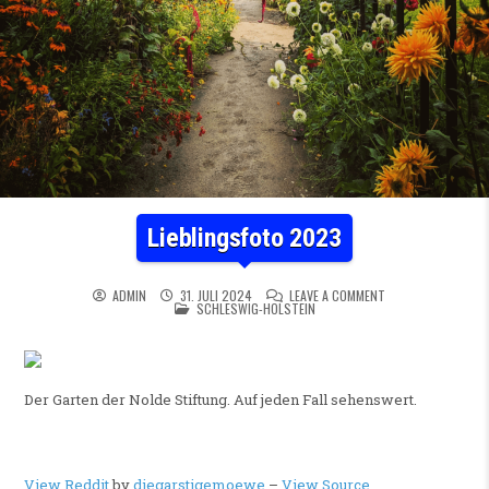
Lieblingsfoto 2023
ON LIEBLINGSFOTO
ADMIN
31. JULI 2024
LEAVE A COMMENT
POSTED IN
SCHLESWIG-HOLSTEIN
Der Garten der Nolde Stiftung. Auf jeden Fall sehenswert.
View Reddit
by
diegarstigemoewe
–
View Source