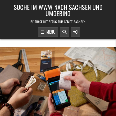
Skip to content
SUCHE IM WWW NACH SACHSEN UND
UMGEBING
BEITRÄGE MIT BEZUG ZUM GEBIET SACHSEN
MENU