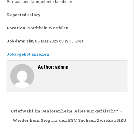
Verkauf und kompetente fachliche…
Expected salary
:
Location
: Nordrhein-Westfalen
Job date
: Thu, 06 Mar 2025 08:19:35 GMT
Jobabgebot ansehen
Author:
admin
Beitragsnavigation
Briefwahl im Seniorenheim: Alles nur gefälscht? →
← Wieder kein Sieg für den BSV Sachsen Zwickau NEU