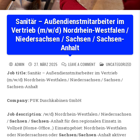
Sanitär – Außendienstmitarbeiter im
Vertrieb (m/w/d) Nordrhein-Westfalen /
Niedersachsen / Sachsen / Sachsen-
Anhalt
ON SANITÄR – AUSSENDIENST
POSTED IN
ADMIN
27. MÄRZ 2025
LEAVE A COMMENT
UNCATEGORIZED
Job title:
Sanitär – Außendienstmitarbeiter im Vertrieb
(m/w/d) Nordrhein-Westfalen / Niedersachsen / Sachsen /
Sachsen-Anhalt
Company:
PUK Duschkabinen GmbH
Job description
: ⁠/⁠w⁠/⁠d) Nordrhein-Westfalen / Niedersachsen
/
Sachsen
/
Sachsen
-Anhalt für den regionalen Einsatz in
Vollzeit (Home-Office…) Einsatzgebiet: Nordrhein-Westfalen
oder Niedersachsen oder
Sachsen
/
Sachsen
-Anhalt aktiver