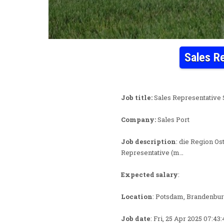
Sales R
Job title:
Sales Representative 
Company:
Sales Port
Job description
: die Region Os
Representative (m…
Expected salary
:
Location
: Potsdam, Brandenbur
Job date
: Fri, 25 Apr 2025 07:4