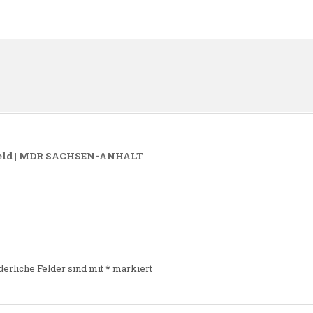
n
 Geld | MDR SACHSEN-ANHALT
derliche Felder sind mit
*
markiert