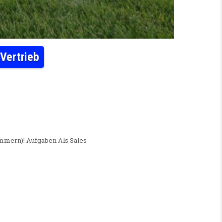
Vertrieb
SPRINGER (M/D/W) FÜR TABAKWAREN-VERTRIEB
mern)! Aufgaben Als Sales