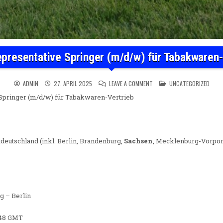
epresentative Springer (m/d/w) für Tabakwaren-
ON SALES REPRESENTATIVE 
POSTED IN
ADMIN
27. APRIL 2025
LEAVE A COMMENT
UNCATEGORIZED
Springer (m/d/w) für Tabakwaren-Vertrieb
tdeutschland (inkl. Berlin, Brandenburg,
Sachsen
, Mecklenburg-Vorpom
g – Berlin
3:48 GMT