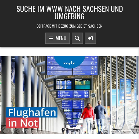
Skip to content
SUCHE IM WWW NACH SACHSEN UND
UMGEBING
BEITRÄGE MIT BEZUG ZUM GEBIET SACHSEN
MENU