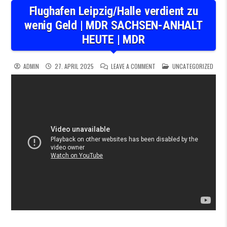
Flughafen Leipzig/Halle verdient zu
wenig Geld | MDR SACHSEN-ANHALT
HEUTE | MDR
ON FLUGHAFEN LEIPZIG/HALL
POSTED IN
ADMIN
27. APRIL 2025
LEAVE A COMMENT
UNCATEGORIZED